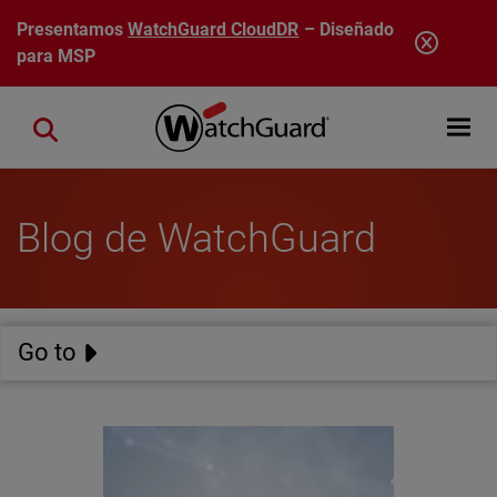
Pasar al contenido principal
Presentamos
WatchGuard CloudDR
– Diseñado
para MSP
Open mobi
Close search
Blog de WatchGuard
Go to