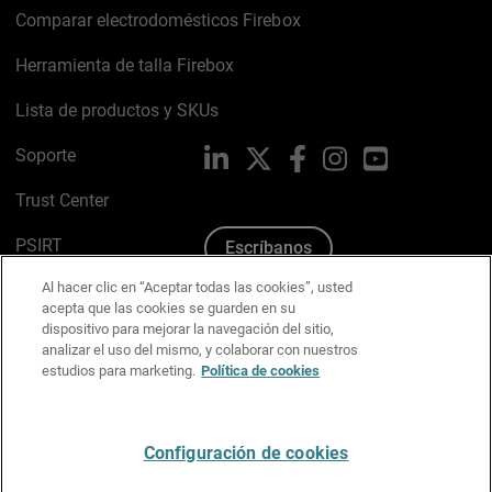
Comparar electrodomésticos Firebox
Herramienta de talla Firebox
Lista de productos y SKUs
Soporte
LinkedIn
X
Facebook
Instagram
YouTube
Trust Center
PSIRT
Escríbanos
Al hacer clic en “Aceptar todas las cookies”, usted
Política de cookies
acepta que las cookies se guarden en su
dispositivo para mejorar la navegación del sitio,
Política de privacidad
analizar el uso del mismo, y colaborar con nuestros
estudios para marketing.
Política de cookies
Kit de medios y marca
Preferencias de correo
Configuración de cookies