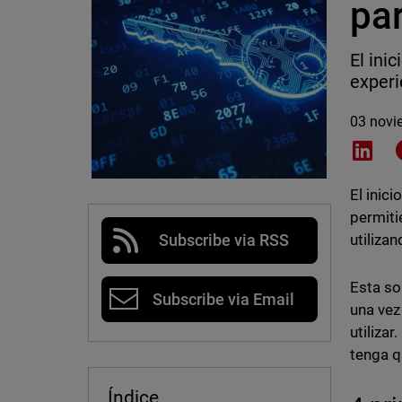
par
El ini
experi
03 novi
Shar
El inic
permiti
utiliza
Subscribe via RSS
Esta so
Subscribe via Email
una vez
utilizar
tenga q
Índice