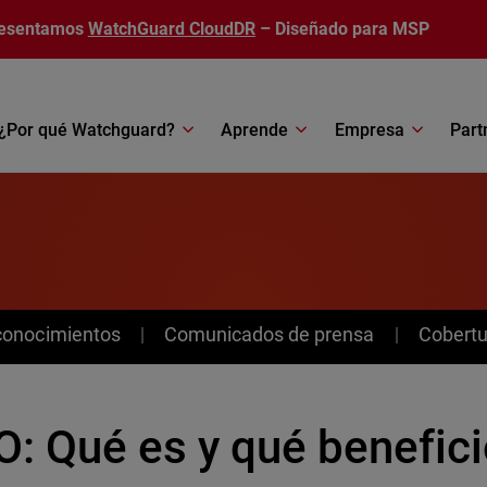
esentamos
WatchGuard CloudDR
– Diseñado para MSP
¿Por qué Watchguard?
Aprende
Empresa
Part
conocimientos
Comunicados de prensa
Cobertu
: Qué es y qué benefici