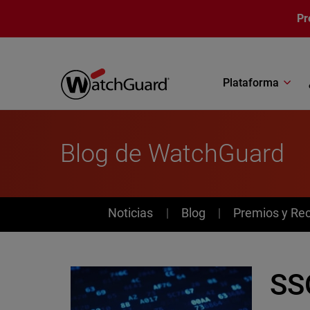
Pasar al contenido principal
Pr
Plataforma
Blog de WatchGuard
News
Noticias
Blog
Premios y Re
SSO