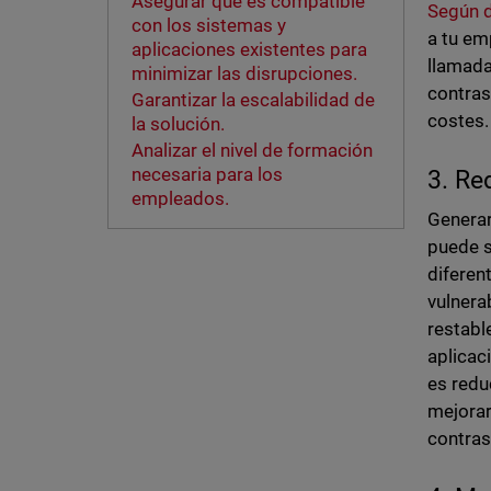
Asegurar que es compatible
Según 
con los sistemas y
a tu em
aplicaciones existentes para
llamada
minimizar las disrupciones.
contras
Garantizar la escalabilidad de
costes
la solución.
Analizar el nivel de formación
necesaria para los
3. Re
empleados.
Generar
puede s
diferen
vulnera
restabl
aplicac
es redu
mejorar
contras