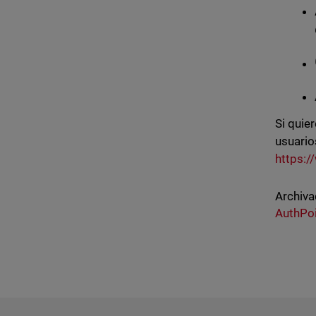
Si quie
usuario
https:/
Archiva
AuthPo