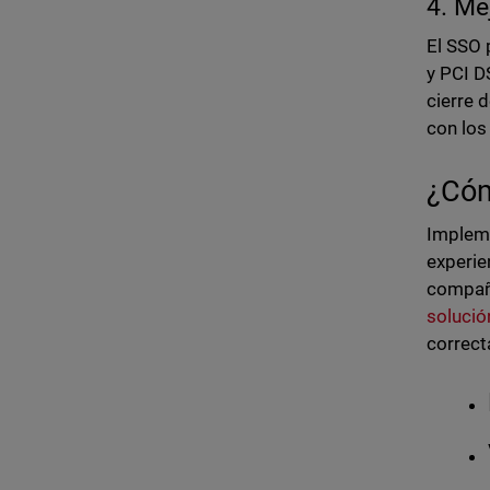
4. Me
El SSO 
y PCI D
cierre 
con los
¿Cóm
Impleme
experie
compañí
soluci
correct