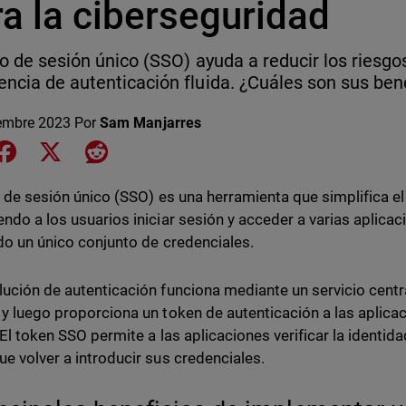
a la ciberseguridad
cio de sesión único (SSO) ayuda a reducir los riesg
encia de autenticación fluida. ¿Cuáles son sus ben
embre 2023
Por
Sam Manjarres
e on LinkedIn
Share on Facebook
Share on X
Share on Reddit
io de sesión único (SSO) es una herramienta que simplifica e
endo a los usuarios iniciar sesión y acceder a varias aplicaci
ndo un único conjunto de credenciales.
lución de autenticación funciona mediante un servicio centra
 y luego proporciona un token de autenticación a las aplica
. El token SSO permite a las aplicaciones verificar la identid
ue volver a introducir sus credenciales.