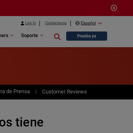
Log In
Contáctenos
Español
ners
Soporte
Close search
Prueba ya
ra de Prensa
Customer Reviews
os tiene