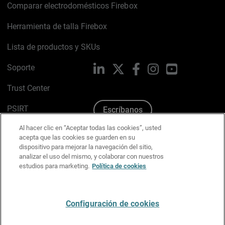
Comparar electrodomésticos Firebox
Herramienta de talla Firebox
Lista de productos y SKUs
Soporte
LinkedIn
X
Facebook
Instagram
YouTube
Trust Center
PSIRT
Escríbanos
Al hacer clic en “Aceptar todas las cookies”, usted
Política de cookies
acepta que las cookies se guarden en su
dispositivo para mejorar la navegación del sitio,
Política de privacidad
analizar el uso del mismo, y colaborar con nuestros
estudios para marketing.
Política de cookies
Kit de medios y marca
Preferencias de correo
Configuración de cookies