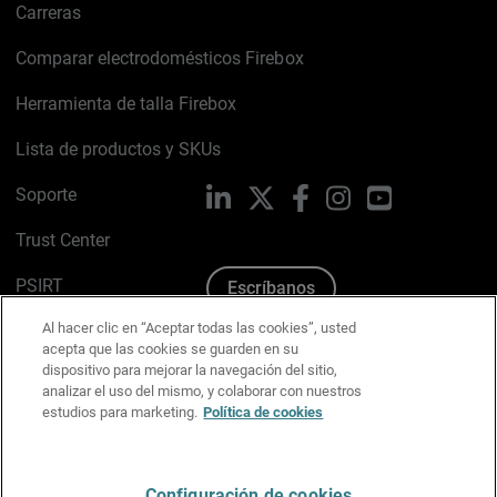
Carreras
Comparar electrodomésticos Firebox
Herramienta de talla Firebox
Lista de productos y SKUs
Soporte
LinkedIn
X
Facebook
Instagram
YouTube
Trust Center
PSIRT
Escríbanos
Al hacer clic en “Aceptar todas las cookies”, usted
Política de cookies
acepta que las cookies se guarden en su
dispositivo para mejorar la navegación del sitio,
Política de privacidad
analizar el uso del mismo, y colaborar con nuestros
estudios para marketing.
Política de cookies
Kit de medios y marca
Preferencias de correo
Configuración de cookies