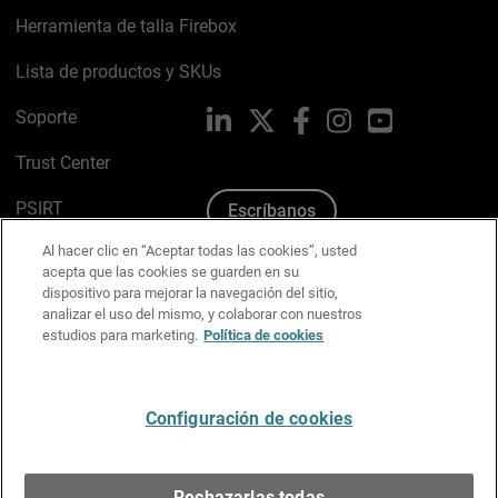
Herramienta de talla Firebox
Lista de productos y SKUs
Soporte
LinkedIn
X
Facebook
Instagram
YouTube
Trust Center
PSIRT
Escríbanos
Al hacer clic en “Aceptar todas las cookies”, usted
Política de cookies
acepta que las cookies se guarden en su
dispositivo para mejorar la navegación del sitio,
Política de privacidad
analizar el uso del mismo, y colaborar con nuestros
estudios para marketing.
Política de cookies
Kit de medios y marca
Preferencias de correo
Configuración de cookies
Español
Rechazarlas todas