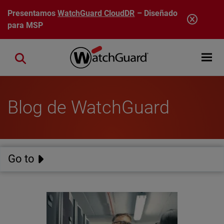
Pasar al contenido principal
Presentamos
WatchGuard CloudDR
– Diseñado
para MSP
Open mobi
Close search
Blog de WatchGuard
Go to