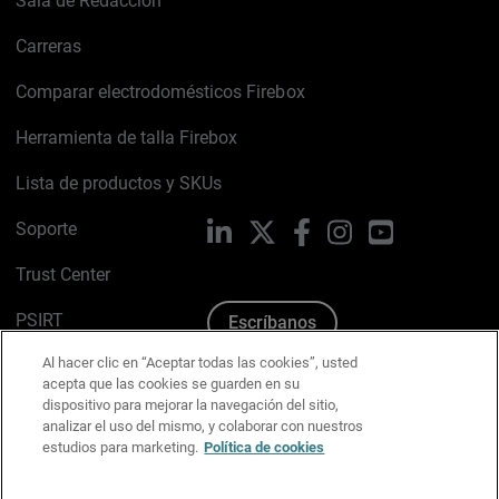
Sala de Redacción
Carreras
Comparar electrodomésticos Firebox
Herramienta de talla Firebox
Lista de productos y SKUs
Soporte
LinkedIn
X
Facebook
Instagram
YouTube
Trust Center
PSIRT
Escríbanos
Al hacer clic en “Aceptar todas las cookies”, usted
Política de cookies
acepta que las cookies se guarden en su
dispositivo para mejorar la navegación del sitio,
Política de privacidad
analizar el uso del mismo, y colaborar con nuestros
estudios para marketing.
Política de cookies
Kit de medios y marca