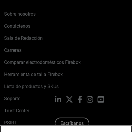
Sobre nosotros
Contáctenos
Sala de Redacción
Carreras
Comparar electrodomésticos Firebox
Herramienta de talla Firebox
Lista de productos y SKUs
Soporte
LinkedIn
X
Facebook
Instagram
YouTube
Trust Center
PSIRT
Escríbanos