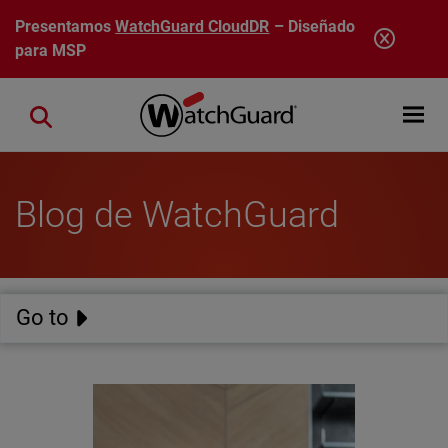
Pasar al contenido principal
Presentamos
WatchGuard CloudDR
– Diseñado
para MSP
Open mobi
Close search
Blog de WatchGuard
Go to