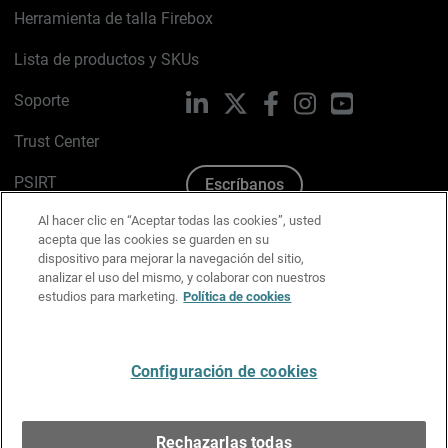
Herramienta de talla Firebox
Lista de productos y SKUs
Soporte
LinkedIn
X
Facebook
Instagram
YouTube
Trust Center
PSIRT
Escríbanos
Al hacer clic en “Aceptar todas las cookies”, usted
Política de cookies
acepta que las cookies se guarden en su
dispositivo para mejorar la navegación del sitio,
Política de privacidad
analizar el uso del mismo, y colaborar con nuestros
estudios para marketing.
Política de cookies
Kit de medios y marca
Preferencias de correo
Configuración de cookies
Español
Rechazarlas todas