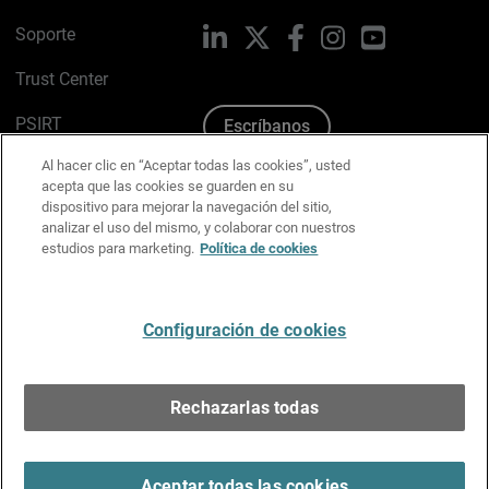
Soporte
LinkedIn
X
Facebook
Instagram
YouTube
Trust Center
PSIRT
Escríbanos
Al hacer clic en “Aceptar todas las cookies”, usted
Política de cookies
acepta que las cookies se guarden en su
dispositivo para mejorar la navegación del sitio,
Política de privacidad
analizar el uso del mismo, y colaborar con nuestros
estudios para marketing.
Política de cookies
Kit de medios y marca
Preferencias de correo
Configuración de cookies
Español
Rechazarlas todas
Copyright © 1996-2026 WatchGuard Technologies, Inc.
Todos los derechos reservados.
Terms of Use >
Aceptar todas las cookies