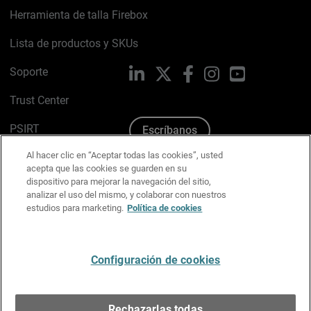
Herramienta de talla Firebox
Lista de productos y SKUs
Soporte
LinkedIn
X
Facebook
Instagram
YouTube
Trust Center
PSIRT
Escríbanos
Al hacer clic en “Aceptar todas las cookies”, usted
Política de cookies
acepta que las cookies se guarden en su
dispositivo para mejorar la navegación del sitio,
Política de privacidad
analizar el uso del mismo, y colaborar con nuestros
estudios para marketing.
Política de cookies
Kit de medios y marca
Preferencias de correo
Configuración de cookies
Español
Rechazarlas todas