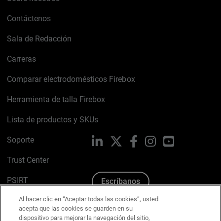
Contáctenos
Sala de Redacción
Carreras
Comparar electrodomésticos Firebox
Herramienta de talla Firebox
Lista de productos y SKUs
Soporte
LinkedIn
X
Facebook
Instagram
YouTube
Trust Center
PSIRT
Escríbanos
Al hacer clic en “Aceptar todas las cookies”, usted
Política de cookies
acepta que las cookies se guarden en su
dispositivo para mejorar la navegación del sitio,
Política de privacidad