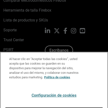
Comparar electrodomésticos Firebox
Herramienta de talla Firebox
Lista de productos y SKUs
Soporte
LinkedIn
X
Facebook
Instagram
YouTube
Trust Center
PSIRT
Escríbanos
Al hacer clic en “Aceptar todas las cookies”, usted
Política de cookies
acepta que las cookies se guarden en su
dispositivo para mejorar la navegación del sitio,
Política de privacidad
analizar el uso del mismo, y colaborar con nuestros
estudios para marketing.
Política de cookies
Kit de medios y marca
Preferencias de correo
Configuración de cookies