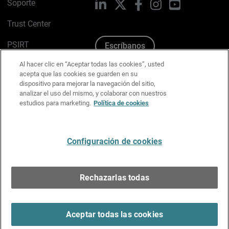
Soporte
LinkedIn
X
Facebook
Instagram
YouTube
Trust Center
PSIRT
Escríbanos
Al hacer clic en “Aceptar todas las cookies”, usted
Política de cookies
acepta que las cookies se guarden en su
dispositivo para mejorar la navegación del sitio,
Política de privacidad
analizar el uso del mismo, y colaborar con nuestros
estudios para marketing.
Política de cookies
Kit de medios y marca
Preferencias de correo
Configuración de cookies
Español
Rechazarlas todas
Copyright © 1996-2026 WatchGuard Technologies, Inc.
Todos los derechos reservados.
Terms of Use >
Aceptar todas las cookies