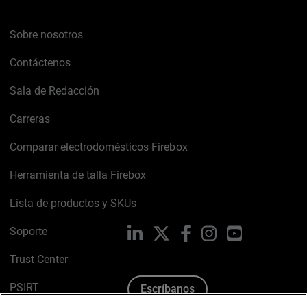
Sobre nosotros
Contáctenos
Sala de Redacción
Carreras
Comparar electrodomésticos Firebox
Herramienta de talla Firebox
Lista de productos y SKUs
Soporte
LinkedIn
X
Facebook
Instagram
YouTube
Trust Center
PSIRT
Escríbanos