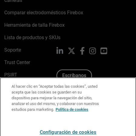
Carreras
Comparar electrodomésticos Firebox
Herramienta de talla Firebox
Lista de productos y SKUs
Soporte
LinkedIn
X
Facebook
Instagram
YouTube
Trust Center
PSIRT
Escríbanos
Al hacer clic en “Aceptar todas las cookies”, usted
Política de cookies
acepta que las cookies se guarden en su
dispositivo para mejorar la navegación del sitio,
Política de privacidad
analizar el uso del mismo, y colaborar con nuestros
estudios para marketing.
Política de cookies
Kit de medios y marca
Preferencias de correo
Configuración de cookies