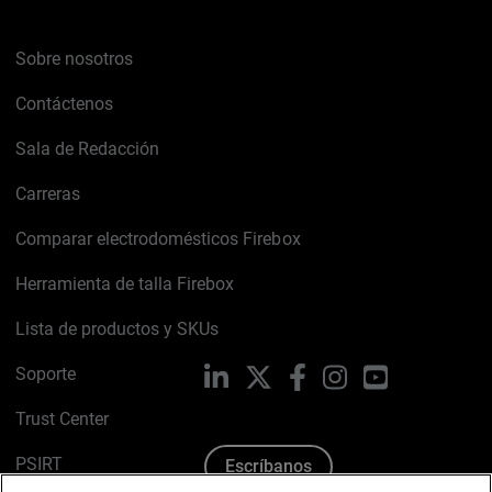
Sobre nosotros
Contáctenos
Sala de Redacción
Carreras
Comparar electrodomésticos Firebox
Herramienta de talla Firebox
Lista de productos y SKUs
Soporte
LinkedIn
X
Facebook
Instagram
YouTube
Trust Center
PSIRT
Escríbanos