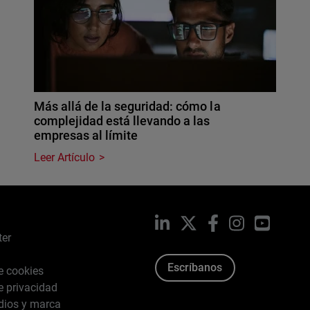
Más allá de la seguridad: cómo la
complejidad está llevando a las
empresas al límite
Leer Artículo
LinkedIn
X
Facebook
Instagram
YouTub
ter
Escríbanos
de cookies
de privacidad
dios y marca