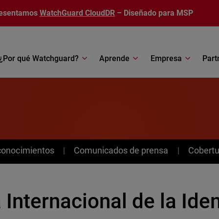
esentamos
WatchGuard CloudDR
– Diseñado para MSP
¿Por qué Watchguard?
Aprende
Empresa
Part
conocimientos
Comunicados de prensa
Cobertu
 Internacional de la Ide