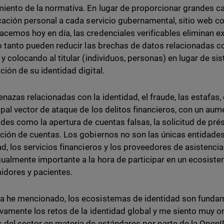
iento de la normativa. En lugar de proporcionar grandes c
icación personal a cada servicio gubernamental, sitio web c
cemos hoy en día, las credenciales verificables eliminan e
lo tanto pueden reducir las brechas de datos relacionadas c
 y colocando al titular (individuos, personas) en lugar de si
ción de su identidad digital.
nazas relacionadas con la identidad, el fraude, las estafas,
cipal vector de ataque de los delitos financieros, con un au
ades como la apertura de cuentas falsas, la solicitud de prés
ción de cuentas. Los gobiernos no son las únicas entidade
ad, los servicios financieros y los proveedores de asistenc
gualmente importante a la hora de participar en un ecosiste
dores y pacientes.
 he mencionado, los ecosistemas de identidad son fundam
ivamente los retos de la identidad global y me siento muy o
 del sector en materia de estándares por parte de la OpenI