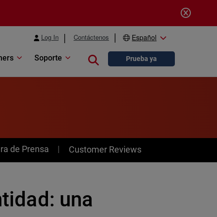
Log In
Contáctenos
Español
ners
Soporte
Close search
Prueba ya
ra de Prensa
Customer Reviews
ntidad: una