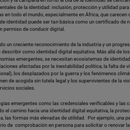
ición y la campaña en torno al Día de la Identidad se centra
ntales de la identidad: inclusión, protección y utilidad par
s en todo el mundo, especialmente en África, que carecen 
de identidad puede ser tan básica como un certificado de n
 permiso de conducir digital.
do un creciente reconocimiento de la industria y un progreso
o describir como identidad digital equitativa. Más allá de lo
nomías emergentes, se necesitan ecosistemas de identidad 
laciones afectadas por la inestabilidad política, la falta de 
ional), los desplazados por la guerra y los fenómenos climát
men de acogida sin tutela legal y los supervivientes de la 
rvicios sociales.
gías emergentes como las credenciales verificables y las c
o el camino hacia una identidad digital equitativa, la protec
ia, las formas más elevadas de utilidad. Por ejemplo, una 
rio de comprobación en persona para solicitar o renovar la t