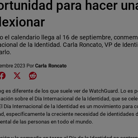
ortunidad para hacer un
lexionar
 el calendario llega al 16 de septiembre, conme
acional de la Identidad. Carla Roncato, VP de Ident
arlo.
iembre 2023
Por
Carla Roncato
e on LinkedIn
Share on Facebook
Share on X
Share on Reddit
og es diferente de los que suele ver de WatchGuard. Lo es 
ación sobre el Día Internacional de la Identidad, que se cel
l Día Internacional de la Identidad es un movimiento para co
ad, específicamente la creciente necesidad de identidades 
ntal de las personas en todo el mundo.