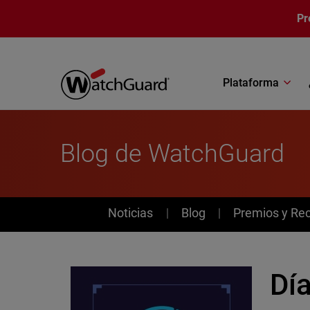
Pasar al contenido principal
Pr
Plataforma
Blog de WatchGuard
News
Noticias
Blog
Premios y Re
Día