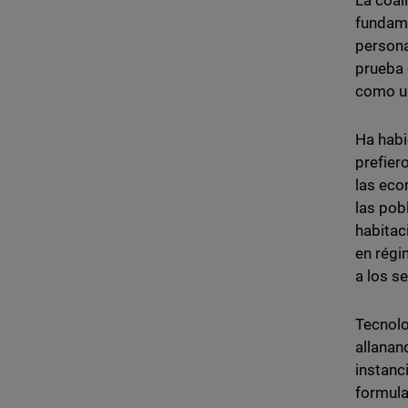
La coal
fundame
persona
prueba 
como un
Ha habi
prefier
las eco
las pob
habitac
en régi
a los se
Tecnolo
allanand
instanc
formula