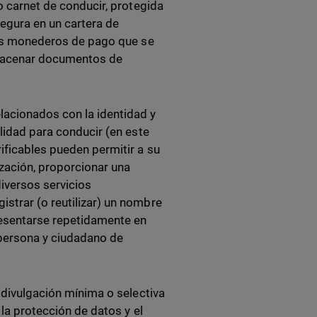
o carnet de conducir, protegida
egura en un cartera de
 los monederos de pago que se
almacenar documentos de
lacionados con la identidad y
ilidad para conducir (en este
ificables pueden permitir a su
ización, proporcionar una
diversos servicios
strar (o reutilizar) un nombre
presentarse repetidamente en
o persona y ciudadano de
a divulgación mínima o selectiva
 la protección de datos y el