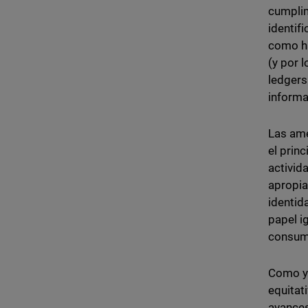
cumplim
identif
como ha
(y por 
ledgers
informa
Las ame
el prin
activid
apropia
identid
papel i
consumi
Como ya
equitat
avances