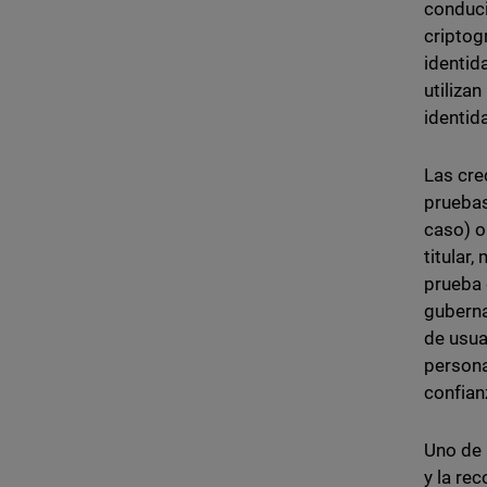
conduci
criptog
identid
utiliza
identida
Las cre
pruebas
caso) o
titular
prueba 
guberna
de usua
persona
confianz
Uno de 
y la re