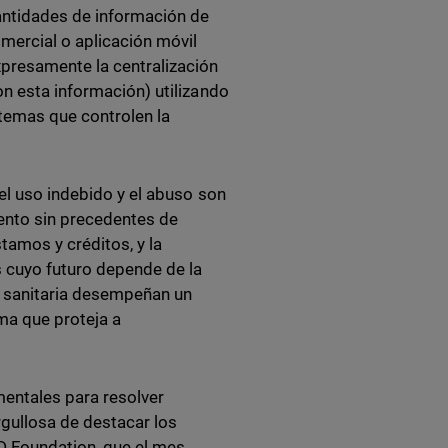
antidades de información de
omercial o aplicación móvil
xpresamente la centralización
on esta información) utilizando
stemas que controlen la
 el uso indebido y el abuso son
mento sin precedentes de
tamos y créditos, y la
s cuyo futuro depende de la
ia sanitaria desempeñan un
ma que proteja a
entales para resolver
rgullosa de destacar los
D Foundation, que el mes