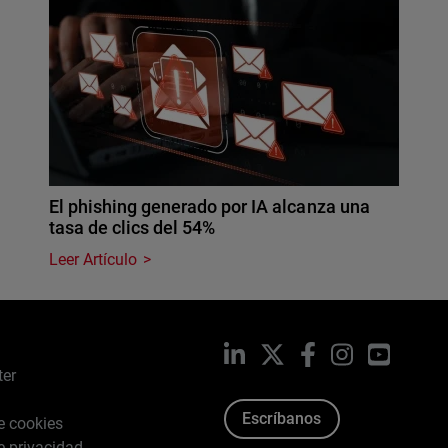
El phishing generado por IA alcanza una
tasa de clics del 54%
Leer Artículo
LinkedIn
X
Facebook
Instagram
YouTub
ter
Escríbanos
de cookies
de privacidad