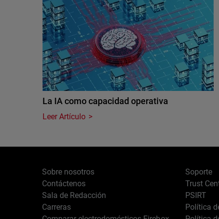
La IA como capacidad operativa
Leer Artículo
Sobre nosotros
Soporte
Contáctenos
Trust Cen
Sala de Redacción
PSIRT
Carreras
Política 
Comparar electrodomésticos Firebox
Política 