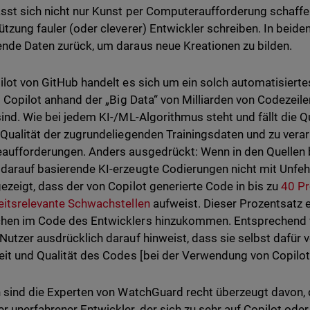
ässt sich nicht nur Kunst per Computeraufforderung schaff
ützung fauler (oder cleverer) Entwickler schreiben. In beiden 
nde Daten zurück, um daraus neue Kreationen zu bilden.
ilot von GitHub handelt es sich um ein solch automatisiert
rt Copilot anhand der „Big Data“ von Milliarden von Codezeile
sind. Wie bei jedem KI-/ML-Algorithmus steht und fällt die 
 Qualität der zugrundeliegenden Trainingsdaten und zu vera
aufforderungen. Anders ausgedrückt: Wenn in den Quellen be
darauf basierende KI-erzeugte Codierungen nicht mit Unfehl
ezeigt, dass der von Copilot generierte Code in bis zu
40 Pr
eitsrelevante Schwachstellen
aufweist. Dieser Prozentsatz 
hen im Code des Entwicklers hinzukommen. Entsprechend 
Nutzer ausdrücklich darauf hinweist, dass sie selbst dafür v
eit und Qualität des Codes [bei der Verwendung von Copilot]
h sind die Experten von WatchGuard recht überzeugt davon,
r unerfahrener Entwickler, der sich zu sehr auf Copilot oder 