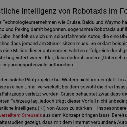
tliche Intelligenz von Robotaxis im F
 Technologieunternehmen wie Cruise, Baidu und Waymo hab
co und Peking damit begonnen, sogenannte Robotaxis auf ih
 Dabei handelt es sich um selbstfahrende Autos, die eine Ube
 ohne dass jemand am Steuer sitzen muss. So erklärt beispi
s eine Million dieser autonomen Fahrten erfolgreich durchg
te begeistert waren. Klar, dass dadurch andere „Unterneh
insparungspotenziale aufhorchen.
iefen solche Pilotprojekte bei Weitem nicht immer glatt. Im 
ise in einen Unfall verwickelt, bei dem sowohl die drei Insas
 Fahrzeugs verletzt wurden. Cruise behauptet zwar, dass d
rten Fahrzeug lag, jedoch trägt dieser Vorfall nicht unbedin
stliche Intelligenz (KI) von Autos zu stärken – insbesonder
 verteiltem Streusalz
aus dem Konzept bringen lässt. Bereits
eitsstudien gezeigt, dass mit dem Internet verbundene Au