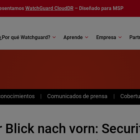
esentamos
WatchGuard CloudDR
– Diseñado para MSP
¿Por qué Watchguard?
Aprende
Empresa
Part
conocimientos
Comunicados de prensa
Cobertu
 Blick nach vorn: Securi