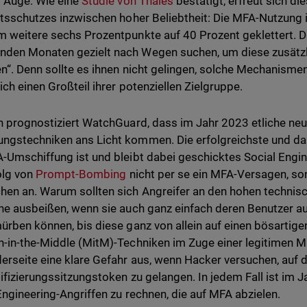
 Auge. Wie eine
Studie von Thales
bestätigt, erfreut sich d
ätsschutzes inzwischen hoher Beliebtheit: Die MFA-Nutzun
 weitere sechs Prozentpunkte auf 40 Prozent geklettert. D
en Monaten gezielt nach Wegen suchen, um diese zusätzli
n“. Denn sollte es ihnen nicht gelingen, solche Mechanismen 
ich einen Großteil ihrer potenziellen Zielgruppe.
n prognostiziert WatchGuard, dass im Jahr 2023 etliche n
gstechniken ans Licht kommen. Die erfolgreichste und dam
-Umschiffung ist und bleibt dabei geschicktes Social Engine
olg von
Prompt-Bombing
nicht per se ein MFA-Versagen, so
en an. Warum sollten sich Angreifer an den hohen technis
ne ausbeißen, wenn sie auch ganz einfach deren Benutzer a
ürben können, bis diese ganz von allein auf einen bösartige
-in-the-Middle (MitM)-Techniken im Zuge einer legitimen
rseite eine klare Gefahr aus, wenn Hacker versuchen, auf d
ifizierungssitzungstoken zu gelangen. In jedem Fall ist im Ja
Engineering-Angriffen zu rechnen, die auf MFA abzielen.