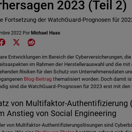
rhersagen 2023 (Teil 2)
ie Fortsetzung der WatchGuard-Prognosen für 202
embre 2022
Por
Michael Haas
e on LinkedIn
Share on Facebook
Share on X
Share on Reddit
re Entwicklungen im Bereich der Cyberversicherungen, d
eitsaspekten im Rahmen der Herstellerauswahl und die m
ehenden Risiken für den Schutz von Unternehmensdaten und
egangenen
Blog-Beitrag
thematisiert worden. Doch damit ist
ndig sind die WatchGuard-Prognosen für 2023 erst mit den
atz von Multifaktor-Authentifizierung 
m Anstieg von Social Engineering
r von Multifaktor-Authentifizierungslösungen sind Cyber