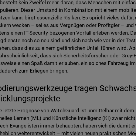
esteht kein Zweifel mehr daran, dass Menschen mit einfache
pulieren. Dieser Umstand in Kombination mit einem mobilte
utzen kann, birgt essenzielle Risiken. Es spricht vieles dafü
kern wecken – sei es aus Vergnügen oder Profitgier – un
ens einen IT-Security-bezogenen Vorfall erleben werden. D
gdienste noch so neu sind und sich nach wie vor in der Test
hen, dass dies zu einem gefährlichen Unfall führen wird. Ab
hrscheinlichkeit, dass sich Sicherheitsforscher oder Grey
lsweise einen Spaß damit erlauben, ein solches Fahrzeug im
dadurch zum Erliegen bringen.
odierungswerkzeuge tragen Schwachst
icklungsprojekte
e letzte Prognose von WatchGuard ist unmittelbar mit dem
elles Lernen (ML) und Künstliche Intelligenz (KI) zwar nich
Tech-Evangelisten immer behaupten, haben sich die damit 
heblich weiterentwickelt – mit vielen neuen praktischen Mög