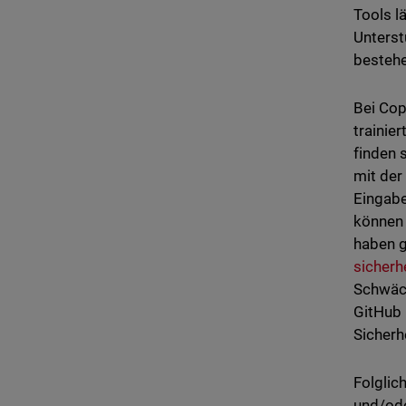
Tools l
Unterst
bestehe
Bei Cop
trainie
finden 
mit der
Eingabe
können 
haben g
sicherh
Schwäc
GitHub 
Sicherh
Folglic
und/ode