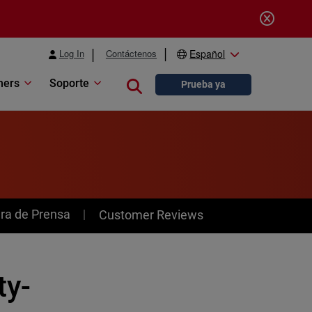
Log In
Contáctenos
Español
ners
Soporte
Close search
Prueba ya
ra de Prensa
Customer Reviews
ty-