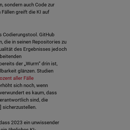
en, sondern auch Code zur
Fällen greift die KI auf
es Codierungstool. GitHub
n, die in seinen Repositories zu
Qualität des Ergebnisses jedoch
rbeitenden
reits der „Wurm“ drin ist,
barkeit glänzen. Studien
ozent aller Fälle
erhöht sich noch, wenn
verwundert es kaum, dass
erantwortlich sind, die
 sicherzustellen.
 dass 2023 ein unwissender
ein ähnliches KI-