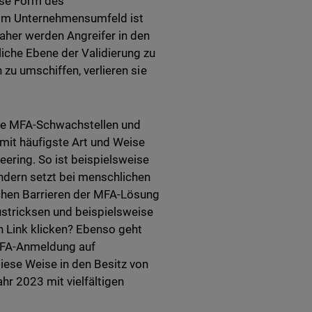
iese Form des
g im Unternehmensumfeld ist
aher werden Angreifer in den
che Ebene der Validierung zu
zu umschiffen, verlieren sie
eue MFA-Schwachstellen und
it häufigste Art und Weise
ering. So ist beispielsweise
ndern setzt bei menschlichen
chen Barrieren der MFA-Lösung
ustricksen und beispielsweise
n Link klicken? Ebenso geht
 MFA-Anmeldung auf
iese Weise in den Besitz von
hr 2023 mit vielfältigen