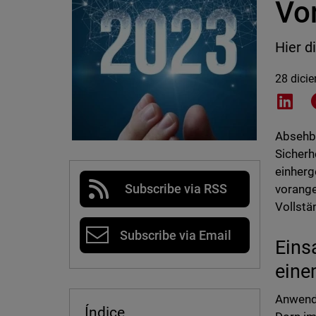
Vo
Hier d
28 dici
Shar
Absehba
Sicherh
einherg
Subscribe via RSS
vorang
Vollstä
Subscribe via Email
Eins
eine
Anwende
Índice