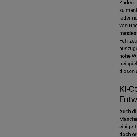
Zudem b
zu mani
jeder n
von Hac
mindest
Fahrzeu
auszuge
hohe Wa
beispie
diesen 
KI-C
Entw
Auch di
Maschin
einige 
doch er