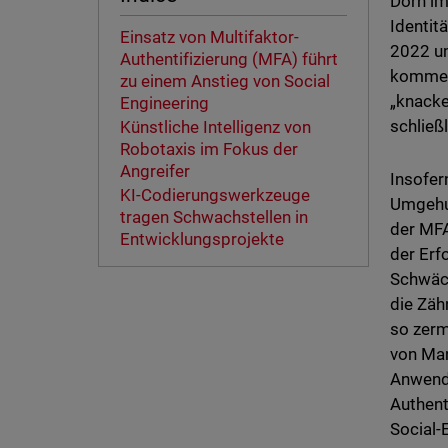
Dorn im
Identit
Einsatz von Multifaktor-
2022 um
Authentifizierung (MFA) führt
kommend
zu einem Anstieg von Social
„knacke
Engineering
schließl
Künstliche Intelligenz von
Robotaxis im Fokus der
Angreifer
Insofer
KI-Codierungswerkzeuge
Umgehun
tragen Schwachstellen in
der MFA
Entwicklungsprojekte
der Erf
Schwäch
die Zäh
so zerm
von Man
Anwende
Authent
Social-