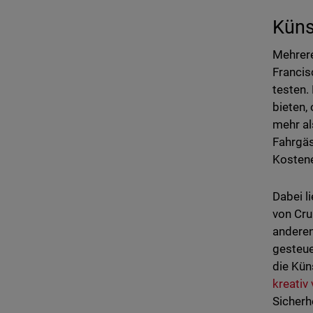
Küns
Mehrere
Francis
testen.
bieten,
mehr al
Fahrgäs
Kostene
Dabei l
von Cru
anderen
gesteue
die Kün
kreativ
Sicherh