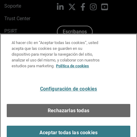
Soporte
LinkedIn
X
Facebook
Instagram
YouTube
Trust Center
PSIRT
Escríbanos
Al hacer clic en “Aceptar todas las cookies”, usted
Política de cookies
acepta que las cookies se guarden en su
dispositivo para mejorar la navegación del sitio,
Política de privacidad
analizar el uso del mismo, y colaborar con nuestros
estudios para marketing.
Política de cookies
Kit de medios y marca
Preferencias de correo
Configuración de cookies
Español
Rechazarlas todas
Copyright © 1996-2026 WatchGuard Technologies, Inc.
Todos los derechos reservados.
Terms of Use >
Aceptar todas las cookies