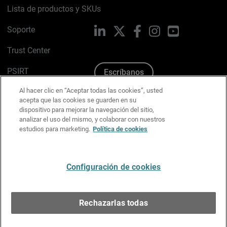
Lista de productos y SKUs
Soporte
LinkedIn
X
Facebook
Instagram
YouTube
Trust Center
PSIRT
Escríbanos
Al hacer clic en “Aceptar todas las cookies”, usted
Política de cookies
acepta que las cookies se guarden en su
dispositivo para mejorar la navegación del sitio,
Política de privacidad
analizar el uso del mismo, y colaborar con nuestros
estudios para marketing.
Política de cookies
Kit de medios y marca
Preferencias de correo
Configuración de cookies
Español
Rechazarlas todas
Copyright © 1996-2026 WatchGuard Technologies, Inc.