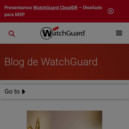
Pasar al contenido principal
Presentamos
WatchGuard CloudDR
– Diseñado
para MSP
Open mobi
Close search
Blog de WatchGuard
Go to