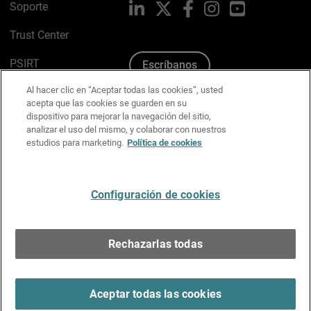
Soporte
LinkedIn
X
Facebook
Instagram
YouTube
Trust Center
PSIRT
Escríbanos
Al hacer clic en “Aceptar todas las cookies”, usted
Política de cookies
acepta que las cookies se guarden en su
dispositivo para mejorar la navegación del sitio,
Política de privacidad
analizar el uso del mismo, y colaborar con nuestros
estudios para marketing.
Política de cookies
Kit de medios y marca
Preferencias de correo
Configuración de cookies
Español
Rechazarlas todas
Copyright © 1996-2026 WatchGuard Technologies, Inc.
Todos los derechos reservados.
Terms of Use >
Aceptar todas las cookies