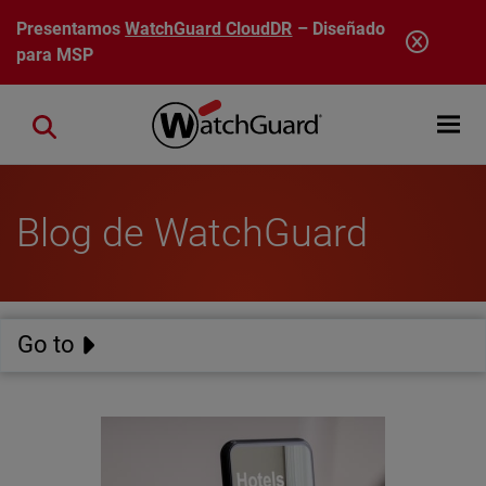
Pasar al contenido principal
Presentamos
WatchGuard CloudDR
– Diseñado
para MSP
Open mobi
Close search
Blog de WatchGuard
Go to