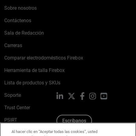
Sobre nosotros
Contáctenos
Sala de Redacción
Carreras
Comparar electrodomésticos Firebox
Herramienta de talla Firebox
Lista de productos y SKUs
Soporte
LinkedIn
X
Facebook
Instagram
YouTube
Trust Center
PSIRT
Escríbanos
Al hacer clic en “Aceptar todas las cookies”, usted
Política de cookies