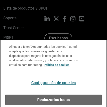
Lista de productos y SKUs
Soporte
LinkedIn
X
Facebook
Instagram
YouTube
Trust Center
PSIRT
Escríbanos
Al hacer clic en “Aceptar todas las cookies”, usted
Política de cookies
acepta que las cookies se guarden en su
dispositivo para mejorar la navegación del sitio,
Política de privacidad
analizar el uso del mismo, y colaborar con nuestros
estudios para marketing.
Política de cookies
Kit de medios y marca
Preferencias de correo
Configuración de cookies
Español
Rechazarlas todas