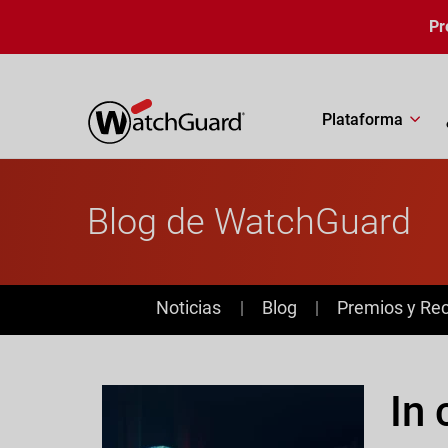
Pasar al contenido principal
Pr
Plataforma
Blog de WatchGuard
News
Noticias
Blog
Premios y Re
In 