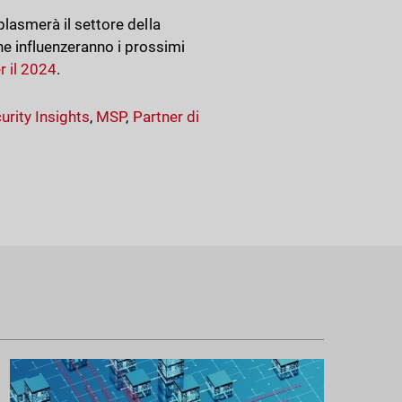
 plasmerà il settore della
he influenzeranno i prossimi
r il 2024
.
urity Insights
,
MSP
,
Partner di