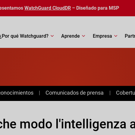
esentamos
WatchGuard CloudDR
– Diseñado para MSP
¿Por qué Watchguard?
Aprende
Empresa
Part
conocimientos
Comunicados de prensa
Cobertu
che modo l'intelligenza a