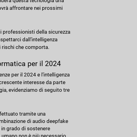
sidera questa tecnologia una
ovrà affrontare nei prossimi
 professionisti della sicurezza
pettarci dall’intelligenza
ei rischi che comporta.
formatica per il 2024
ze per il 2024 e l’intelligenza
 crescente interesse da parte
ogia, evidenziamo di seguito tre
effettuato tramite una
combinazione di audio deepfake
, in grado di sostenere
to umano non è più necessario,