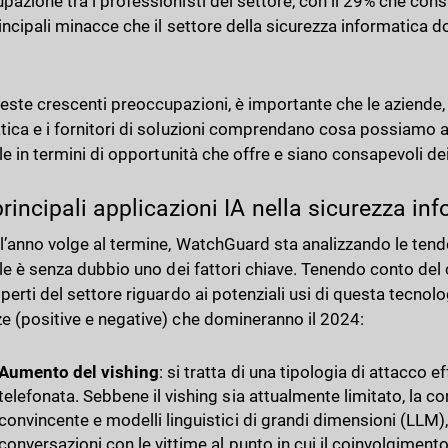
pazione tra i professionisti del settore, con il 29% che con
rincipali minacce che il settore della sicurezza informatica d
este crescenti preoccupazioni, è importante che le aziende, i
tica e i fornitori di soluzioni comprendano cosa possiamo as
iale in termini di opportunità che offre e siano consapevoli d
principali applicazioni IA nella sicurezza in
l’anno volge al termine, WatchGuard sta analizzando le tenden
iale è senza dubbio uno dei fattori chiave. Tenendo conto del
sperti del settore riguardo ai potenziali usi di questa tecnol
e (positive e negative) che domineranno il 2024:
Aumento del vishing
: si tratta di una tipologia di attacco 
telefonata. Sebbene il vishing sia attualmente limitato, la 
convincente e modelli linguistici di grandi dimensioni (LLM)
conversazioni con le vittime al punto in cui il coinvolgimen