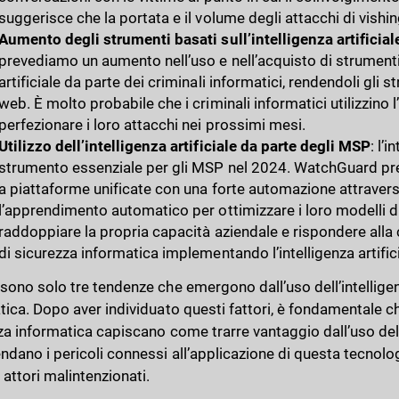
suggerisce che la portata e il volume degli attacchi di vis
Aumento degli strumenti basati sull’intelligenza artificial
prevediamo un aumento nell’uso e nell’acquisto di strumenti 
artificiale da parte dei criminali informatici, rendendoli gli 
web. È molto probabile che i criminali informatici utilizzino l’
perfezionare i loro attacchi nei prossimi mesi.
Utilizzo dell’intelligenza artificiale da parte degli MSP
: l’
strumento essenziale per gli MSP nel 2024. WatchGuard pre
a piattaforme unificate con una forte automazione attraverso l
l’apprendimento automatico per ottimizzare i loro modelli 
raddoppiare la propria capacità aziendale e rispondere alla
di sicurezza informatica implementando l’intelligenza artificia
sono solo tre tendenze che emergono dall’uso dell’intelligenz
ica. Dopo aver individuato questi fattori, è fondamentale che
za informatica capiscano come trarre vantaggio dall’uso dell’i
dano i pericoli connessi all’applicazione di questa tecnolog
 attori malintenzionati.