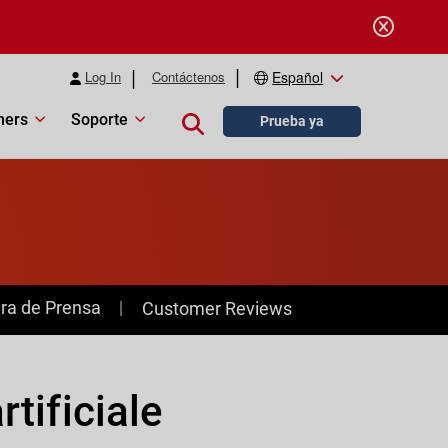
Log In
Contáctenos
Español
ners
Soporte
Close search
Prueba ya
ra de Prensa
Customer Reviews
rtificiale