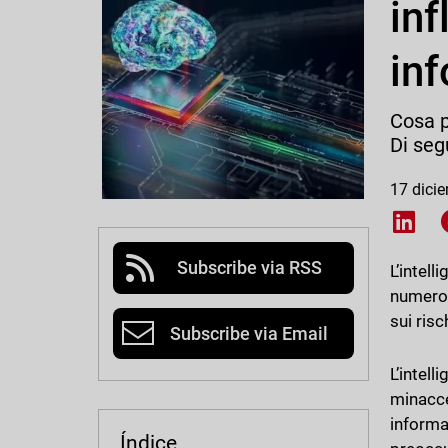
inf
in
Cosa p
Di seg
17 dici
Shar
Subscribe via RSS
L’intell
numero 
sui ris
Subscribe via Email
L’intell
minacce
informat
Índice