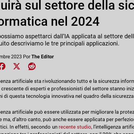
luirà sul settore della s
formatica nel 2024
ossiamo aspettarci dall’IA applicata al settore del
uito descriviamo le tre principali applicazioni.
embre 2023
Por
The Editor
e on LinkedIn
Share on Facebook
Share on X
Share on Reddit
igenza artificiale sta rivoluzionando tutto e la sicurezza inf
crescente di esperti e professionisti del settore stanno inizi
chi di questa tecnologia innovativa nel quadro della sicurezza
igenza artificiale può essere utilizzata per migliorare la prot
 ma, d’altro canto, può anche essere applicata per perfeziona
ici. In effetti, secondo un
recente studio
, l’intelligenza arti