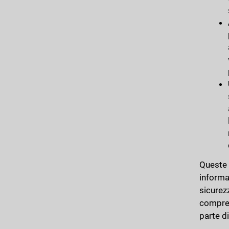
Queste 
informat
sicurez
compren
parte di