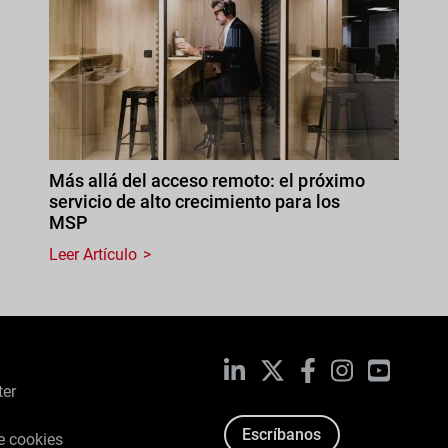
Más allá del acceso remoto: el próximo
servicio de alto crecimiento para los
MSP
Leer Artículo
LinkedIn
X
Facebook
Instagram
YouTub
ter
Escríbanos
de cookies