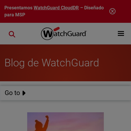
Pasar al contenido principal
Presentamos
WatchGuard CloudDR
– Diseñado
para MSP
Open mobi
Close search
Blog de WatchGuard
Go to