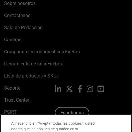
Sobre nosotros
Contáctenos
Sala de Redacción
Carreras
Comparar electrodomésticos Firebox
Herramienta de talla Firebox
Lista de productos y SKUs
Soporte
LinkedIn
X
Facebook
Instagram
YouTube
Trust Center
PSIRT
Escríbanos
Al hacer clic en “Aceptar todas las cookies”, usted
Política de cookies
acepta que las cookies se guarden en su