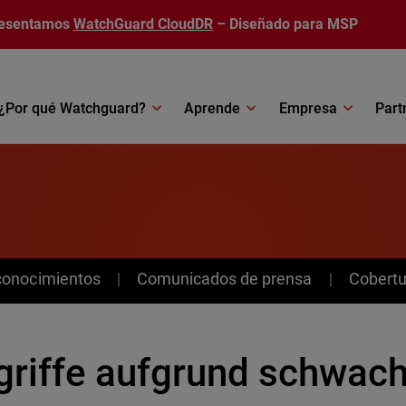
esentamos
WatchGuard CloudDR
– Diseñado para MSP
¿Por qué Watchguard?
Aprende
Empresa
Part
conocimientos
Comunicados de prensa
Cobertu
griffe aufgrund schwac