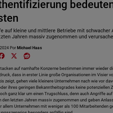
thentifizierung bedeute
sten
fe auf kleine und mittlere Betriebe mit schwacher 
etzten Jahren massiv zugenommen und verursachen
 2024
Por
Michael Haas
e on LinkedIn
Share on Facebook
Share on X
Share on Reddit
tacken auf namhafte Konzerne bestimmen immer wieder di
druck, dass in erster Linie große Organisationen im Visier v
xis zeigt, gehen viele kleinere Unternehmen nach wie vor dav
der ihres geringen Bekanntheitsgrades keine potenziellen Zi
doch ganz klar um einen Trugschluss, denn auch Angriffe auf 
n den letzten Jahren massiv zugenommen und geben Anlass 
r allem Unternehmen mit weniger als 100 Mitarbeitenden
ngsszenarios besonders anfällig sind.