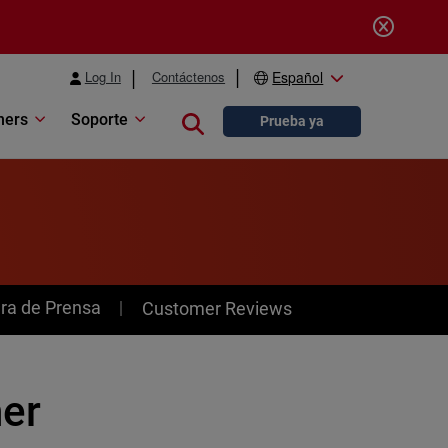
Log In
Contáctenos
Español
ners
Soporte
Close search
Prueba ya
ra de Prensa
Customer Reviews
her