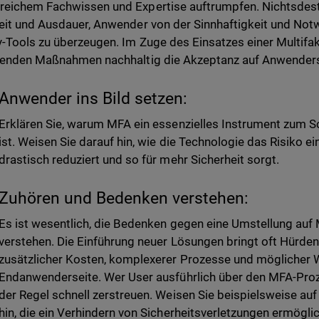
eichem Fachwissen und Expertise auftrumpfen. Nichtsdestot
eit und Ausdauer, Anwender von der Sinnhaftigkeit und Notw
y-Tools zu überzeugen. Im Zuge des Einsatzes einer Multifak
genden Maßnahmen nachhaltig die Akzeptanz auf Anwenders
Anwender ins Bild setzen:
Erklären Sie, warum MFA ein essenzielles Instrument zum 
ist. Weisen Sie darauf hin, wie die Technologie das Risiko e
drastisch reduziert und so für mehr Sicherheit sorgt.
Zuhören und Bedenken verstehen:
Es ist wesentlich, die Bedenken gegen eine Umstellung au
verstehen. Die Einführung neuer Lösungen bringt oft Hürden
zusätzlicher Kosten, komplexerer Prozesse und möglicher 
Endanwenderseite. Wer User ausführlich über den MFA-Proze
der Regel schnell zerstreuen. Weisen Sie beispielsweise auf
hin, die ein Verhindern von Sicherheitsverletzungen ermögli