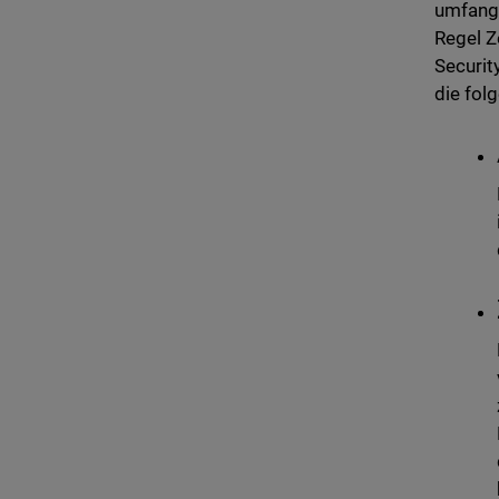
umfangr
Regel Z
Securit
die fol