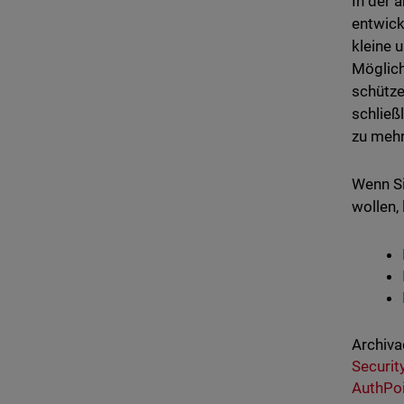
In der 
entwick
kleine 
Möglich
schütze
schließ
zu mehr
Wenn Si
wollen,
Archiva
Securit
AuthPo