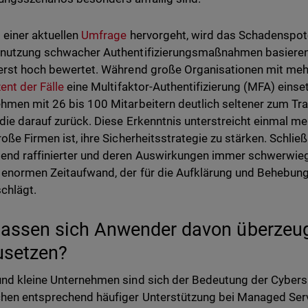
 einer aktuellen
Umfrage
hervorgeht, wird das Schadenspoten
nutzung schwacher Authentifizierungsmaßnahmen basieren,
erst hoch bewertet. Während große Organisationen mit mehr
ent der Fälle
eine Multifaktor-Authentifizierung (MFA) einse
hmen mit 26 bis 100 Mitarbeitern deutlich seltener zum Tra
udie darauf zurück. Diese Erkenntnis unterstreicht einmal meh
roße Firmen ist, ihre Sicherheitsstrategie zu stärken. Schlie
nd raffinierter und deren Auswirkungen immer schwerwieg
 enormen Zeitaufwand, der für die Aufklärung und Behebung
chlägt.
lassen sich Anwender davon überzeu
usetzen?
nd kleine Unternehmen sind sich der Bedeutung der Cybers
hen entsprechend häufiger Unterstützung bei Managed Servi