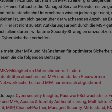
aktuellen IT-Landschaft hat sich MFA zu einer grundlegenden
elt – eine Tatsache, die Managed Service Provider nur zu gu
und mittelständische Unternehmen wissen jedoch gar nicht, w
keiten ist, um sich gegenüber der wachsenden Anzahl an B
n. Hier ist nicht zuletzt Aufklärungsarbeit durch die MSP g
lich allein darum, wirksame Security-Strategien umzusetzen
 Cybersicherheit verhelfen.
e mehr über MFA und Maßnahmen für optimierte Sicherheit
 lesen Sie die folgenden Beiträge:
MFA-Müdigkeit im Unternehmen verhindern
Identitäten absichern mit MFA und starken Passwörtern
Netzwerksicherheit und MFA harmonisch abgestimmt
do bajo:
Cybersecurity Insights
,
Passwort-Schwachstelle
,
E
y und MFA
,
Access & Identity Authentifizierung
,
Multifaktor-
int
,
MSP
,
Channel-Partner
,
Managed Security
,
Mittelstand
,
K