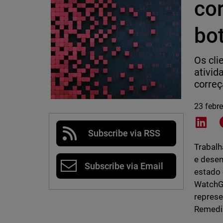
co
bo
Os cli
ativid
corre
23 febr
Shar
Subscribe via RSS
Trabalh
e desen
Subscribe via Email
estado 
WatchGu
represe
Remedia