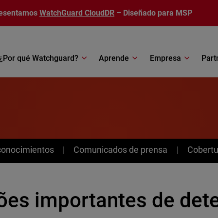
esentamos
WatchGuard CloudDR
– Diseñado para MSP
¿Por qué Watchguard?
Aprende
Empresa
Part
conocimientos
Comunicados de prensa
Cobertu
ões importantes de det