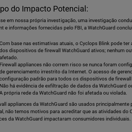
po do Impacto Potencial:
e em nossa própria investigação, uma investigação cond
t e informações fornecidas pelo FBI, a WatchGuard conclui
Com base nas estimativas atuais, o Cyclops Blink pode te
dos dispositivos de firewall WatchGuard ativos; nenhum o
afetado.
Firewall appliances não correm risco se nunca foram confi
de gerenciamento irrestrito da Internet. O acesso de gerenc
configuração padrão para todos os dispositivos de firewall
Não há evidência de exfiltração de dados da WatchGuard ou
A própria rede da WatchGuard não foi afetada ou violada.
wall appliances da WatchGuard são usados principalmente p
l, não temos motivos para acreditar que as atividades do 
ces da WatchGuard impactaram consumidores individuais.