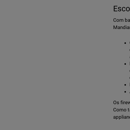
Esco
Com bas
Mandian
Os fire
Como ta
applian