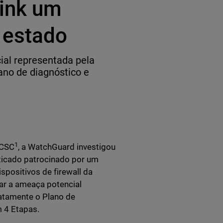
link um
 estado
ial representada pela
ano de diagnóstico e
1
NCSC
, a WatchGuard investigou
sticado patrocinado por um
spositivos de firewall da
ar a ameaça potencial
iatamente o Plano de
 4 Etapas.