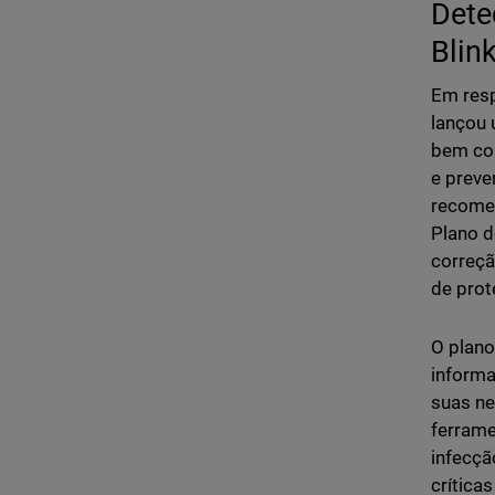
Dete
Blink
Em resp
lançou 
bem com
e preve
recomen
Plano d
correçã
de prot
O plano
informa
suas ne
ferrame
infecçã
crítica