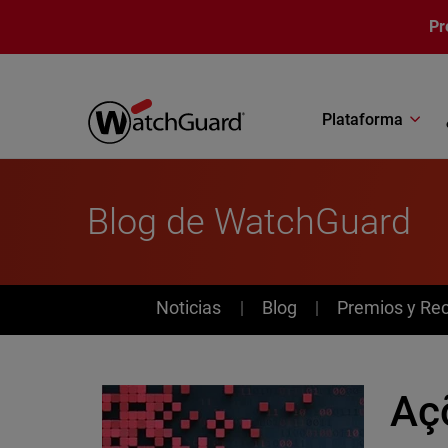
Pasar al contenido principal
Pr
Plataforma
Blog de WatchGuard
News
Noticias
Blog
Premios y Re
Aç