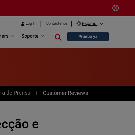
Log In
Contáctenos
Español
ners
Soporte
Close search
Prueba ya
ra de Prensa
Customer Reviews
ecção e