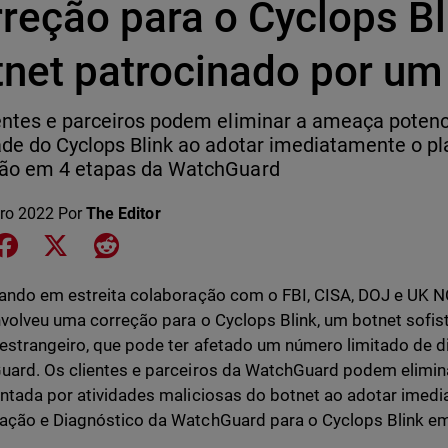
rreção para o Cyclops B
tnet patrocinado por um
entes e parceiros podem eliminar a ameaça potenc
ade do Cyclops Blink ao adotar imediatamente o pl
ção em 4 etapas da WatchGuard
ero 2022
Por
The Editor
e on LinkedIn
Share on Facebook
Share on X
Share on Reddit
ando em estreita colaboração com o FBI, CISA, DOJ e UK 
volveu uma correção para o Cyclops Blink, um botnet sofi
estrangeiro, que pode ter afetado um número limitado de di
ard. Os clientes e parceiros da WatchGuard podem elimin
ntada por atividades maliciosas do botnet ao adotar imed
ção e Diagnóstico da WatchGuard para o Cyclops Blink em