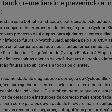
ctando, remediando e prevenindo a i
:
osta a esse botnet sofisticado e patrocinado pelo estado
um conjunto de ferramentas de detecção para o Cyclops Blin
o um processo de 4 etapas para ajudar os clientes a diagno
nir infecção futura. A WatchGuard, apoiada pelo FBI, CISA, 
da enfaticamente que todos os clientes tomem imediatam
e Remediação e Diagnóstico do Cyclops Blink em 4 Etapas.
o são necessárias apenas se você tiver um dispositivo infe
eção futuras são aplicáveis a todos os clientes.
 recomendado de diagnóstico e correção do Cyclops Blink 
ções para ajudar os clientes a selecionar a ferramenta de
cessidades individuais. Ele também permite que os client
nta de detecção e instruções de correção mais apropriada
o, bem como para os downloads de Fireware mais recente
s e novos recursos de segurança obrigatórios para proteçã