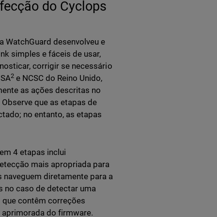
nfecção do Cyclops
, a WatchGuard desenvolveu e
k simples e fáceis de usar,
sticar, corrigir se necessário
2
NSA
e NCSC do Reino Unido,
ente as ações descritas no
 Observe que as etapas de
ctado; no entanto, as etapas
em 4 etapas inclui
 detecção mais apropriada para
es naveguem diretamente para a
s no caso de detectar uma
s que contêm correções
o aprimorada do firmware.