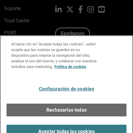
Soporte
LinkedIn
X
Facebook
Instagram
YouTube
Trust Center
PSIRT
Escríbanos
Al hacer clic en “Aceptar todas las cookies”, usted
Política de cookies
acepta que las cookies se guarden en su
dispositivo para mejorar la navegación del sitio,
Política de privacidad
analizar el uso del mismo, y colaborar con nuestros
estudios para marketing.
Política de cookies
Kit de medios y marca
Preferencias de correo
Configuración de cookies
Español
Rechazarlas todas
Copyright © 1996-2026 WatchGuard Technologies, Inc.
Todos los derechos reservados.
Terms of Use >
Aceptar todas las cookies