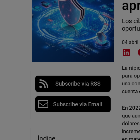
ap
Los ci
oportu
04 abril
Shar
La rápi
para op
una con
Subscribe via RSS
cuenta 
Subscribe via Email
En 2022
que aum
dólares
increme
Índice
en mate