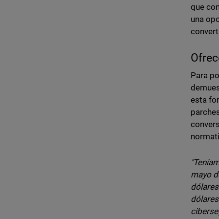
que con
una opo
convert
Ofrec
Para po
demuest
esta fo
parches
convers
normati
"Teníam
mayo de
dólares
dólares
ciberse