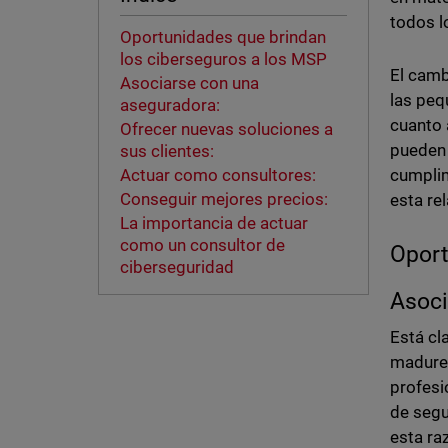
todos l
Oportunidades que brindan
los ciberseguros a los MSP
El camb
Asociarse con una
las peq
aseguradora:
cuanto 
Ofrecer nuevas soluciones a
pueden 
sus clientes:
cumplim
Actuar como consultores:
Conseguir mejores precios:
esta re
La importancia de actuar
como un consultor de
Oport
ciberseguridad
Asoci
Está cl
madurez
profesi
de segu
esta ra