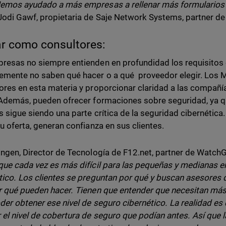
emos ayudado a más empresas a rellenar más formularios 
Jodi Gawf, propietaria de Saje Network Systems, partner d
r como consultores:
resas no siempre entienden en profundidad los requisitos 
emente no saben qué hacer o a qué proveedor elegir. Los
ores en esta materia y proporcionar claridad a las compañ
 Además, pueden ofrecer formaciones sobre seguridad, ya 
s sigue siendo una parte crítica de la seguridad cibernétic
su oferta, generan confianza en sus clientes.
Engen, Director de Tecnología de F12.net, partner de Watch
que cada vez es más difícil para las pequeñas y medianas 
tico. Los clientes se preguntan por qué y buscan asesores 
r qué pueden hacer. Tienen que entender que necesitan más
der obtener ese nivel de seguro cibernético. La realidad e
 el nivel de cobertura de seguro que podían antes. Así que 