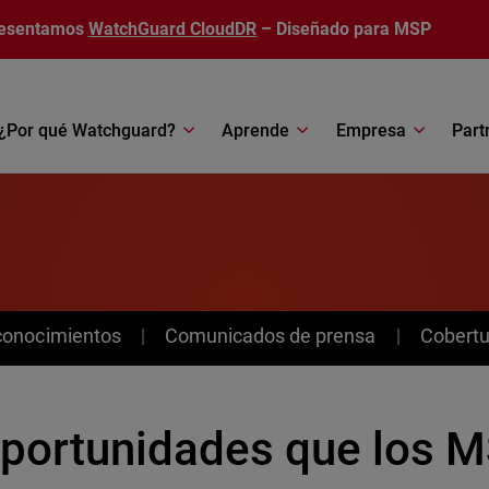
esentamos
WatchGuard CloudDR
– Diseñado para MSP
¿Por qué Watchguard?
Aprende
Empresa
Part
conocimientos
Comunicados de prensa
Cobertu
oportunidades que los 