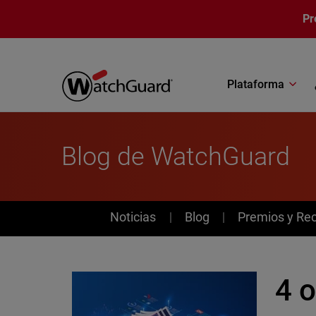
Pasar al contenido principal
Pr
Plataforma
Blog de WatchGuard
News
Noticias
Blog
Premios y Re
4 