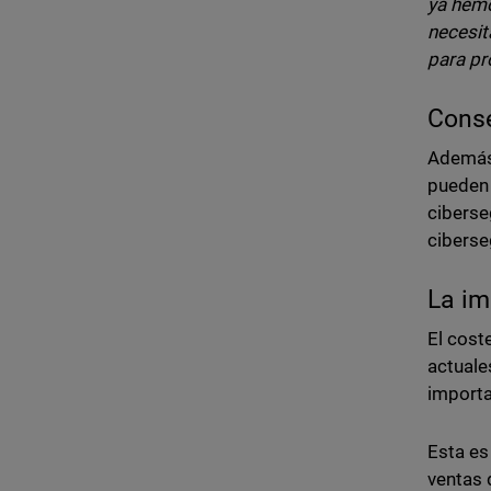
ya hemo
necesit
para pr
Conse
Además 
pueden 
ciberse
ciberse
La im
El cost
actuale
importa
Esta es
ventas 