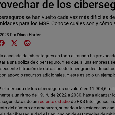
rovechar de los ciberse
berseguros se han vuelto cada vez más difíciles d
nidades para los MSP. Conoce cuáles son y cómo 
 2023
Por
Diana Harter
e on LinkedIn
Share on Facebook
Share on X
Share on Reddit
da escalada de ciberataques en todo el mundo ha provocad
tar a una póliza de ciberseguro. Y es que, si una empresa s
secuente filtración de datos, puede tener grandes dificulta
con apoyo o recursos adicionales. Y este es solo un ejempl
 el mercado de los ciberseguros se valoró en 11.904,6 mill
ente a un ritmo de 19,1% de 2022 a 2030, hasta alcanzar l
, según datos de un
reciente estudio
de P&S Intelligence. Es
nto del número de amenazas, sumado a las exigencias cad
ria de ciberseguridad y la aplicación de estrategias de mit