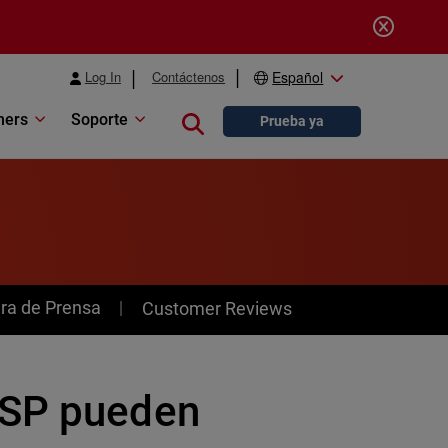
Log In
Contáctenos
Español
ners
Soporte
Close search
Prueba ya
ra de Prensa
Customer Reviews
MSP pueden