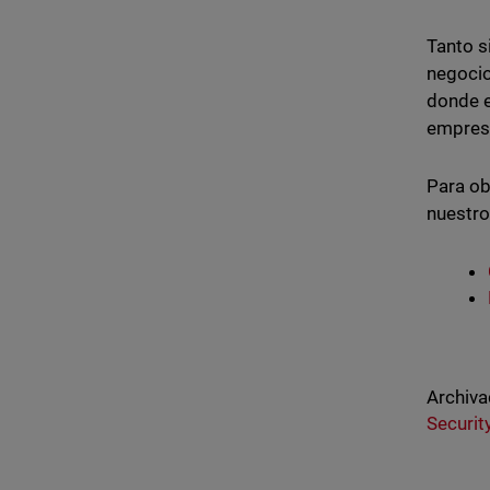
Tanto s
negoci
donde e
empres
Para ob
nuestro
Archiva
Securit