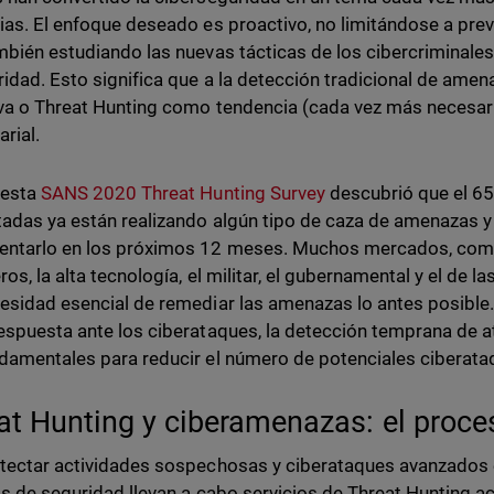
ias. El enfoque deseado es proactivo, no limitándose a pre
mbién estudiando las nuevas tácticas de los cibercriminale
ridad. Esto significa que a la detección tradicional de ame
va o Threat Hunting como tendencia (cada vez más necesari
rial.
uesta
SANS 2020 Threat Hunting Survey
descubrió que el 65
adas ya están realizando algún tipo de caza de amenazas 
ntarlo en los próximos 12 meses. Muchos mercados, como 
ros, la alta tecnología, el militar, el gubernamental y el de 
esidad esencial de remediar las amenazas lo antes posible.
espuesta ante los ciberataques, la detección temprana de a
damentales para reducir el número de potenciales ciberata
at Hunting y ciberamenazas: el proce
tectar actividades sospechosas y ciberataques avanzados 
as de seguridad llevan a cabo servicios de Threat Hunting ac