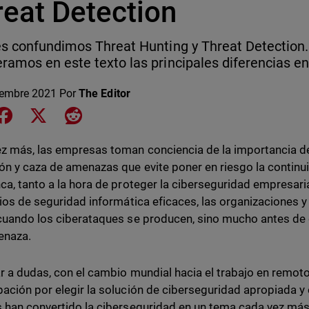
reat Detection
s confundimos Threat Hunting y Threat Detection.
amos en este texto las principales diferencias e
iembre 2021
Por
The Editor
e on LinkedIn
Share on Facebook
Share on X
Share on Reddit
z más, las empresas toman conciencia de la importancia d
ón y caza de amenazas que evite poner en riesgo la contin
ca, tanto a la hora de proteger la ciberseguridad empresar
cios de seguridad informática eficaces, las organizaciones 
cuando los ciberataques se producen, sino mucho antes de 
enaza.
ar a dudas, con el cambio mundial hacia el trabajo en remoto 
ación por elegir la solución de ciberseguridad apropiada y
 han convertido la ciberseguridad en un tema cada vez más 