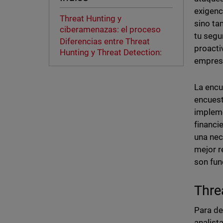
exigenc
Threat Hunting y
sino ta
ciberamenazas: el proceso
tu segu
Diferencias entre Threat
proacti
Hunting y Threat Detection:
empresa
La enc
encuest
impleme
financie
una nec
mejor r
son fun
Thre
Para de
analist