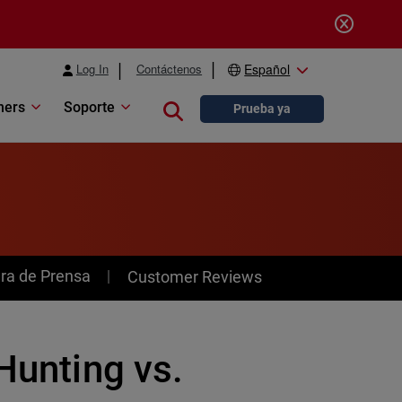
Log In
Contáctenos
Español
ners
Soporte
Close search
Prueba ya
ra de Prensa
Customer Reviews
Hunting vs.