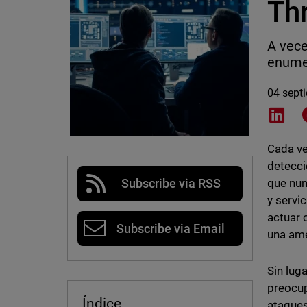
Th
A vece
enumer
04 sept
Shar
Cada ve
detecci
que nun
Subscribe via RSS
y servi
actuar 
Subscribe via Email
una am
Sin lug
preocup
Índice
ataques