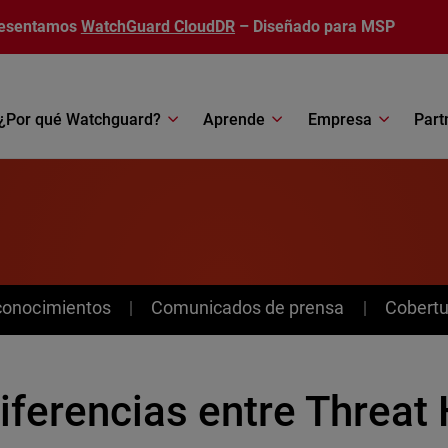
esentamos
WatchGuard CloudDR
– Diseñado para MSP
¿Por qué Watchguard?
Aprende
Empresa
Part
conocimientos
Comunicados de prensa
Cobertu
iferencias entre Threat 