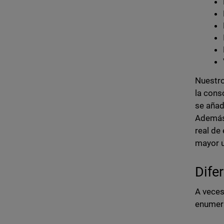
Nuestro
la cons
se añad
Además,
real de
mayor u
Dife
A veces
enumera