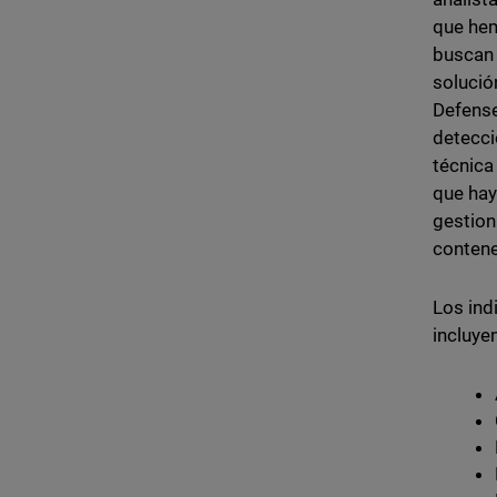
que hem
buscan 
soluci
Defense
detecci
técnica
que hay
gestion
contene
Los ind
incluye