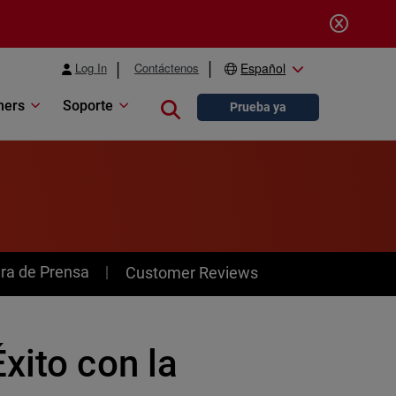
Log In
Contáctenos
Español
ners
Soporte
Close search
Prueba ya
ra de Prensa
Customer Reviews
xito con la