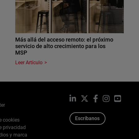
Más allá del acceso remoto: el próximo
servicio de alto crecimiento para los
MSP
Leer Artículo
LinkedIn
X
Facebook
Instagram
YouTub
ter
Escríbanos
de cookies
de privacidad
dios y marca