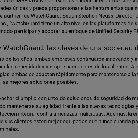
alquier MSP, la clave del éxito es encontrar el partner adec
ades únicas y pueda proporcionarle las herramientas que ne
e partner fue WatchGuard. Según Stephen Neuss, Director 
Inc., “WatchGuard tiene un alto nivel en las plataformas de 
odo participar y adoptar su enfoque de Unified Security Pl
 WatchGuard: las claves de una sociedad 
rgo de los años, ambas empresas continuaron innovando y a
cer las necesidades siempre cambiantes de los clientes. A
gías, ambas se adaptan rápidamente para mantenerse a la v
s las mejores soluciones posibles.
vechar el amplio conjunto de soluciones de seguridad de m
o mantenerse su agilidad frente a las nuevas tecnologías y
tección integral contra amenazas maliciosas. Además, la 
ue sus clientes estén mejor equipados que nunca cuando pa
iminales.