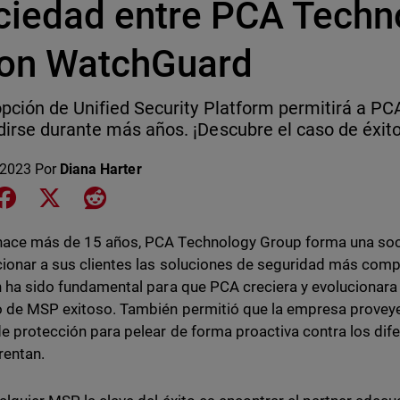
ciedad entre PCA Techn
con WatchGuard
pción de Unified Security Platform permitirá a P
irse durante más años. ¡Descubre el caso de éxito
 2023
Por
Diana Harter
e on LinkedIn
Share on Facebook
Share on X
Share on Reddit
hace más de 15 años, PCA Technology Group forma una so
ionar a sus clientes las soluciones de seguridad más comp
n ha sido fundamental para que PCA creciera y evolucionara 
 de MSP exitoso. También permitió que la empresa proveyer
e protección para pelear de forma proactiva contra los di
rentan.