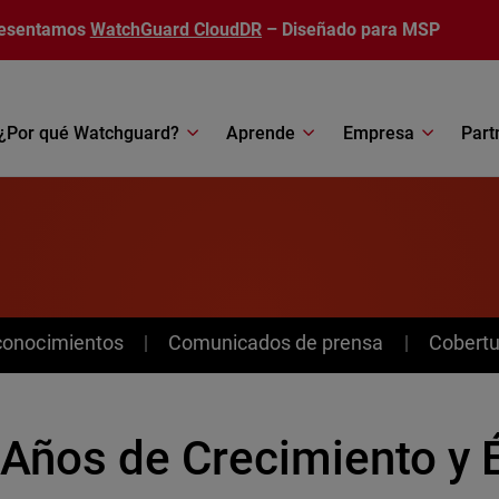
esentamos
WatchGuard CloudDR
– Diseñado para MSP
¿Por qué Watchguard?
Aprende
Empresa
Part
conocimientos
Comunicados de prensa
Cobertu
Años de Crecimiento y É