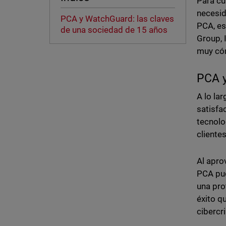
Para cu
necesid
PCA y WatchGuard: las claves
PCA, es
de una sociedad de 15 años
Group, 
muy cóm
PCA y
A lo la
satisfa
tecnolo
cliente
Al apro
PCA pud
una pro
éxito q
cibercr