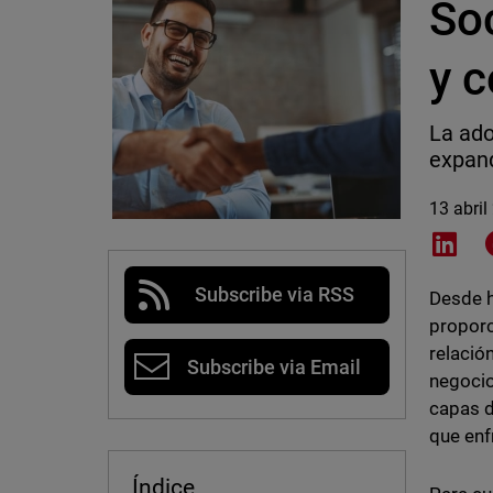
So
y 
La ado
expand
13 abril
Shar
Subscribe via RSS
Desde 
proporc
relació
Subscribe via Email
negocio
capas d
que enf
Índice