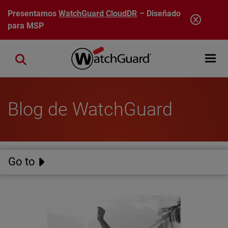
Pasar al contenido principal
Presentamos
WatchGuard CloudDR
– Diseñado
para MSP
Open mobi
Close search
Blog de WatchGuard
Go to