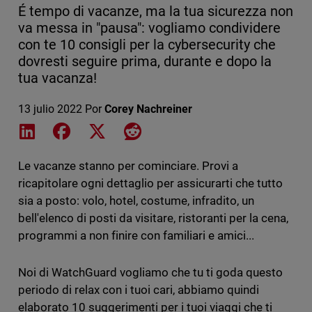
É tempo di vacanze, ma la tua sicurezza non
va messa in "pausa": vogliamo condividere
con te 10 consigli per la cybersecurity che
dovresti seguire prima, durante e dopo la
tua vacanza!
13 julio 2022
Por
Corey Nachreiner
Share on LinkedIn
Share on Facebook
Share on X
Share on Reddit
Le vacanze stanno per cominciare. Provi a
ricapitolare ogni dettaglio per assicurarti che tutto
sia a posto: volo, hotel, costume, infradito, un
bell'elenco di posti da visitare, ristoranti per la cena,
programmi a non finire con familiari e amici...
Noi di WatchGuard vogliamo che tu ti goda questo
periodo di relax con i tuoi cari, abbiamo quindi
elaborato 10 suggerimenti per i tuoi viaggi che ti