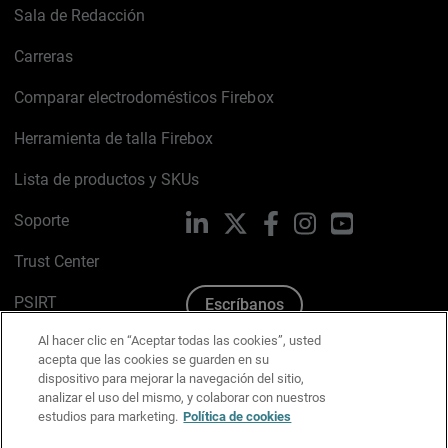
Sala de Redacción
Carreras
Comparar electrodomésticos Firebox
Herramienta de talla Firebox
Lista de productos y SKUs
Soporte
LinkedIn
X
Facebook
Instagram
YouTube
Trust Center
PSIRT
Escríbanos
Al hacer clic en “Aceptar todas las cookies”, usted
Política de cookies
acepta que las cookies se guarden en su
dispositivo para mejorar la navegación del sitio,
Política de privacidad
analizar el uso del mismo, y colaborar con nuestros
estudios para marketing.
Política de cookies
Kit de medios y marca