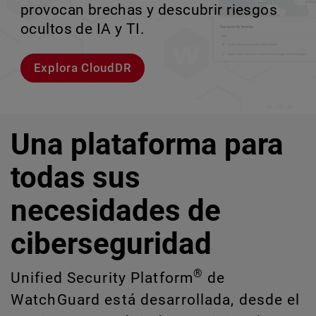
entornos empresariales de alta velocidad.
provocan brechas y descubrir riesgos
escalar sin perder ningún pas
crecimiento escalable.
ocultos de IA y TI.
Explorar modelos
Conozcan a Rai
Conozca WatchGuard EDR
Explora CloudDR
Una plataforma para
todas sus
necesidades de
ciberseguridad
®
Unified Security Platform
de
WatchGuard está desarrollada, desde el