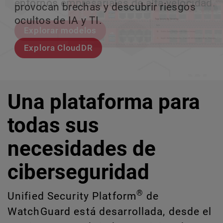
entornos empresariales de alta velocidad.
provocan brechas y descubrir riesgos
escalar sin perder ningún pas
crecimiento escalable.
ocultos de IA y TI.
Explorar modelos
Conozcan a Rai
Conozca WatchGuard EDR
Explora CloudDR
Una plataforma para
todas sus
necesidades de
ciberseguridad
®
Unified Security Platform
de
WatchGuard está desarrollada, desde el