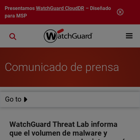
Pasar al contenido principal
Presentamos
WatchGuard CloudDR
– Diseñado
para MSP
Open mobi
Close search
Comunicado de prensa
Go to
WatchGuard Threat Lab informa
que el volumen de malware y