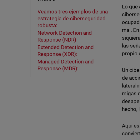
Lo que 
Veamos tres ejemplos de una
ciberse
estrategia de ciberseguridad
ocupado
robusta:
mal. En
Network Detection and
siquier
Response (NDR)
las señ
Extended Detection and
propio 
Response (XDR):
Managed Detection and
Response (MDR):
Un cibe
de acci
lateral
migas d
desaper
hecho, 
Aquí es
convier