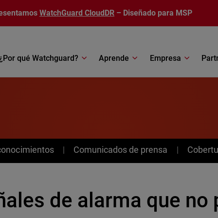
esentamos
WatchGuard CloudDR
– Diseñado para MSP
¿Por qué Watchguard?
Aprende
Empresa
Part
conocimientos
Comunicados de prensa
Cobertu
ñales de alarma que no