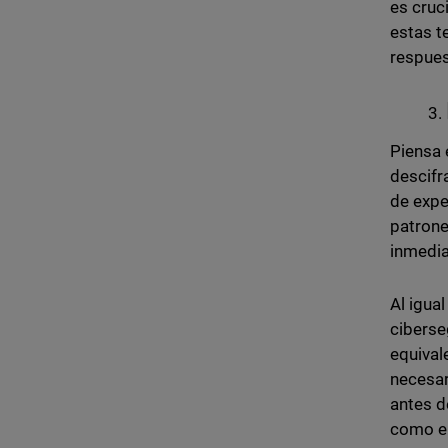
es cruc
estas t
respues
Piensa 
descifr
de expe
patrone
inmedia
Al igua
ciberse
equival
necesar
antes d
como en