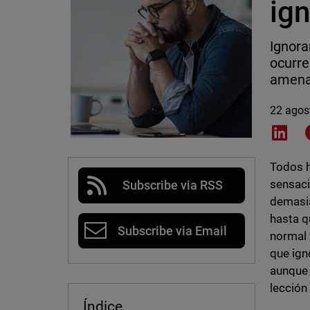
ign
Ignora
ocurre
amena
22 agos
Shar
Todos h
sensaci
Subscribe via RSS
demasia
hasta q
Subscribe via Email
normal 
que ign
aunque 
lección
Índice