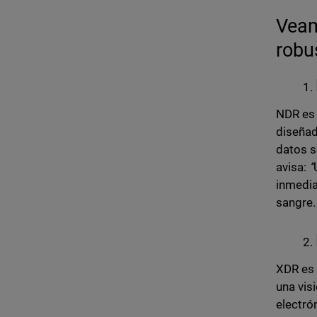
Veam
robu
NDR es 
diseñad
datos s
avisa:
“
inmedia
sangre.
XDR es 
una vis
electró