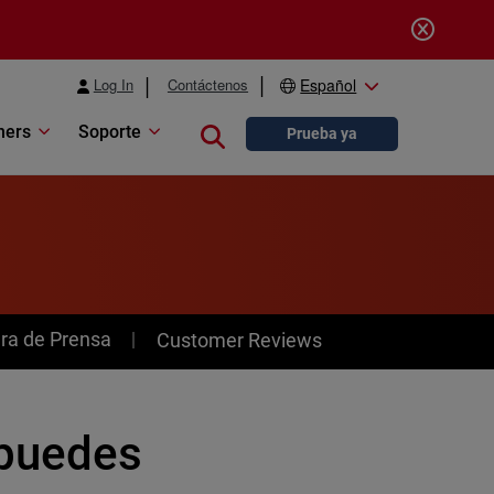
Log In
Contáctenos
Español
ners
Soporte
Close search
Prueba ya
ra de Prensa
Customer Reviews
 puedes