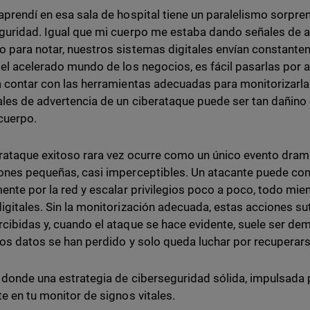
aprendí en esa sala de hospital tiene un paralelismo sorpre
guridad. Igual que mi cuerpo me estaba dando señales de 
 para notar, nuestros sistemas digitales envían constantem
 el acelerado mundo de los negocios, es fácil pasarlas por alt
a contar con las herramientas adecuadas para monitorizarlas.
ales de advertencia de un ciberataque puede ser tan dañino
cuerpo.
rataque exitoso rara vez ocurre como un único evento dram
ones pequeñas, casi imperceptibles. Un atacante puede con
mente por la red y escalar privilegios poco a poco, todo mie
igitales. Sin la monitorización adecuada, estas acciones su
cibidas y, cuando el ataque se hace evidente, suele ser dem
los datos se han perdido y solo queda luchar por recuperars
 donde una estrategia de ciberseguridad sólida, impulsada 
te en tu monitor de signos vitales.