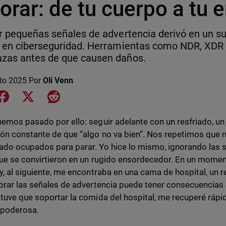
orar: de tu cuerpo a tu
r pequeñas señales de advertencia derivó en un s
 en ciberseguridad. Herramientas como NDR, XDR
zas antes de que causen daños.
to 2025
Por
Oli Venn
e on LinkedIn
Share on Facebook
Share on X
Share on Reddit
emos pasado por ello: seguir adelante con un resfriado, un
ón constante de que “algo no va bien”. Nos repetimos que 
do ocupados para parar. Yo hice lo mismo, ignorando las s
ue se convirtieron en un rugido ensordecedor. En un momen
y, al siguiente, me encontraba en una cama de hospital, un 
orar las señales de advertencia puede tener consecuencias
tuve que soportar la comida del hospital, me recuperé rápid
 poderosa.