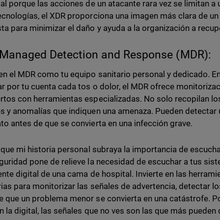
ial porque las acciones de un atacante rara vez se limitan a 
ecnologías, el XDR proporciona una imagen más clara de un 
ta para minimizar el daño y ayuda a la organización a recu
Managed Detection and Response (MDR):
en el MDR como tu equipo sanitario personal y dedicado. E
ar por tu cuenta cada tos o dolor, el MDR ofrece monitoriza
rtos con herramientas especializadas. No solo recopilan lo
s y anomalías que indiquen una amenaza. Pueden detectar u
to antes de que se convierta en una infección grave.
l que mi historia personal subraya la importancia de escucha
guridad pone de relieve la necesidad de escuchar a tus sist
ente digital de una cama de hospital. Invierte en las herrami
ias para monitorizar las señales de advertencia, detectar l
e que un problema menor se convierta en una catástrofe. Por
 la digital, las señales que no ves son las que más pueden 