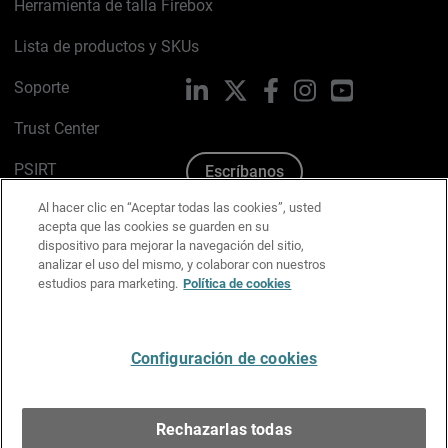
Herramienta de talla Firebox
Lista de productos y SKUs
Soporte
LinkedIn
X
Facebook
Instagram
YouTube
Trust Center
PSIRT
Escríbanos
Al hacer clic en “Aceptar todas las cookies”, usted
Política de cookies
acepta que las cookies se guarden en su
dispositivo para mejorar la navegación del sitio,
Política de privacidad
analizar el uso del mismo, y colaborar con nuestros
estudios para marketing.
Política de cookies
Kit de medios y marca
Preferencias de correo
Configuración de cookies
Español
Rechazarlas todas