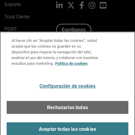
Soporte
LinkedIn
X
Facebook
Instagram
YouTube
Trust Center
PSIRT
Escríbanos
Al hacer clic en “Aceptar todas las cookies”, usted
Política de cookies
acepta que las cookies se guarden en su
dispositivo para mejorar la navegación del sitio,
Política de privacidad
analizar el uso del mismo, y colaborar con nuestros
estudios para marketing.
Política de cookies
Kit de medios y marca
Preferencias de correo
Configuración de cookies
Español
Rechazarlas todas
Copyright © 1996-2026 WatchGuard Technologies, Inc.
Todos los derechos reservados.
Terms of Use >
Aceptar todas las cookies