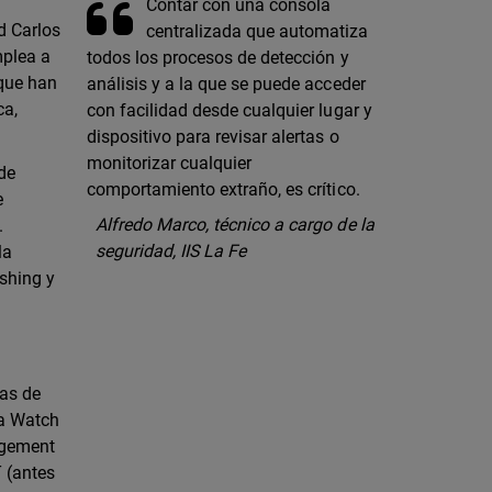
Contar con una consola
ud Carlos
centralizada que automatiza
mplea a
todos los procesos de detección y
 que han
análisis y a la que se puede acceder
ca,
con facilidad desde cualquier lugar y
dispositivo para revisar alertas o
monitorizar cualquier
de
comportamiento extraño, es crítico.
e
Alfredo Marco, técnico a cargo de la
.
seguridad, IIS La Fe
la
shing y
das de
ta Watch
agement
 (antes