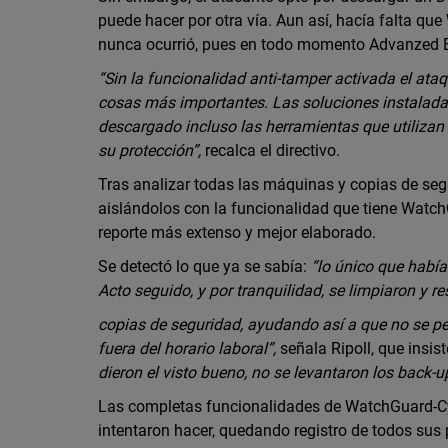
puede hacer por otra vía. Aun así, hacía falta q
nunca ocurrió, pues en todo momento Advanzed 
“Sin la funcionalidad anti-tamper activada el ata
cosas más importantes. Las soluciones instalada
descargado incluso las herramientas que utilizan
su protección”,
recalca el directivo.
Tras analizar todas las máquinas y copias de segu
aislándolos con la funcionalidad que tiene Watc
reporte más extenso y mejor elaborado.
Se detectó lo que ya se sabía:
“lo único que habí
Acto seguido, y por tranquilidad, se limpiaron y r
copias de seguridad, ayudando así a que no se per
fuera del horario laboral”,
señala Ripoll, que insis
dieron el visto bueno, no se levantaron los back-u
Las completas funcionalidades de WatchGuard-Cyt
intentaron hacer, quedando registro de todos sus