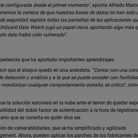
te configurada desde el primer momento”,
apunta Alfredo Marc
enemos la certeza de que nuestras bases de datos no han sido 
de seguridad registra todas las pantallas de las aplicaciones q
atchGuard Data Watch jugó un papel clave, aportando algo más 
lo dato había sido vulnerado”.
 experiencia que ha aportado importantes aprendizajes.
ecir que el ataque quedó en una anécdota.
“Contar con una con
e detección y análisis y a la que se puede acceder con facilida
o monitorizar cualquier comportamiento extraño, es crítico”,
com
 que la solución estuviera en la nube ante el temor de quedar exp
tilidad del doble factor de autenticación a la hora de registrars
uario que se conecta es quién dice ser.
ión de vulnerabilidades, que se ha simplificado y agilizado
ent. Ahora, pueden aplicar los parches de los fabricantes d