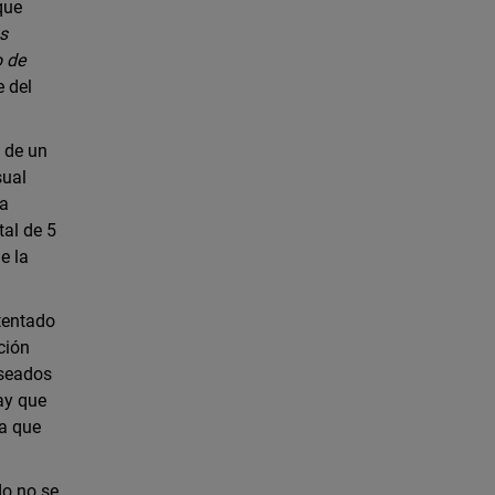
que
as
o de
e del
 de un
sual
 a
tal de 5
e la
ntentado
ción
eseados
hay que
ya que
do no se