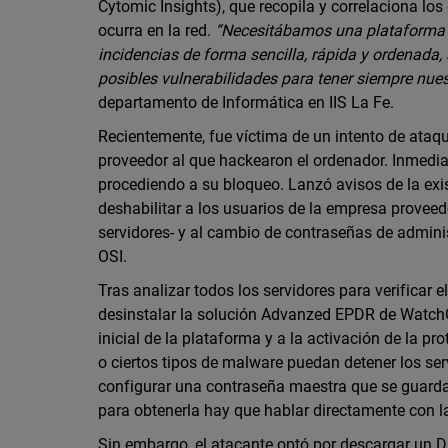
Cytomic Insights), que recopila y correlaciona los
ocurra en la red.
“Necesitábamos una plataforma ce
incidencias de forma sencilla, rápida y ordenada,
posibles vulnerabilidades para tener siempre nues
departamento de Informática en IIS La Fe.
Recientemente, fue víctima de un intento de ataq
proveedor al que hackearon el ordenador. Inmed
procediendo a su bloqueo. Lanzó avisos de la exi
deshabilitar a los usuarios de la empresa proveed
servidores- y al cambio de contraseñas de adminis
OSI.
Tras analizar todos los servidores para verificar 
desinstalar la solución Advanzed EPDR de WatchG
inicial de la plataforma y a la activación de la p
o ciertos tipos de malware puedan detener los serv
configurar una contraseña maestra que se guarda 
para obtenerla hay que hablar directamente con 
Sin embargo, el atacante optó por descargar un D