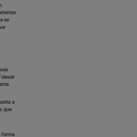
o,
abiertas
ue se
que
sola
d desde
enta
uesta a
e, que
e forma