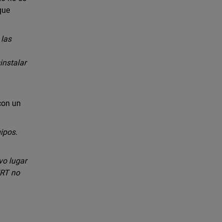
que
 las
instalar
con un
ipos.
vo lugar
IRT no