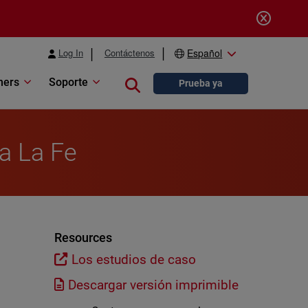
Log In
Contáctenos
Español
ners
Soporte
Close search
Prueba ya
ia La Fe
Resources
Los estudios de caso
Descargar versión imprimible