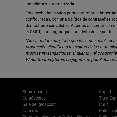
inmediata y automatizada.
Este hecho ha servido para confirmar la importa
configuradas, con una política de contraseñas ro
demostrado ser válidos. Además de contar con un 
el CSIRT, para lograr que una alerta de seguridad
“Afortunadamente, todo quedó en un susto”,
recal
producción científica o la gestión de la contabili
muchas investigaciones, el talento y el conocimie
WatchGuard-Cytomic ha jugado un papel determi
Sobre nosotros
Soporte
Contáctenos
Trust Cen
Sala de Redacción
PSIRT
Carreras
Política 
Comparar electrodomésticos Firebox
Política 