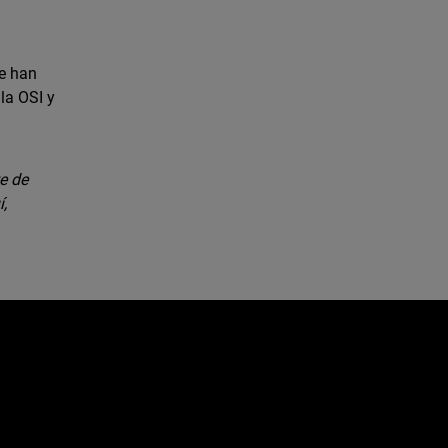
ue han
la OSI y
te de
í,
e