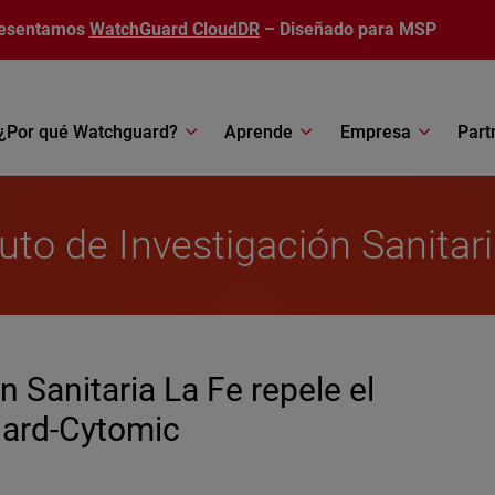
esentamos
WatchGuard CloudDR
– Diseñado para MSP
¿Por qué Watchguard?
Aprende
Empresa
Part
tuto de Investigación Sanitar
ón Sanitaria La Fe repele el
ard-Cytomic