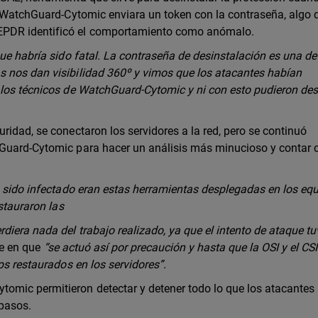
ue WatchGuard-Cytomic enviara un token con la contraseña, algo 
EPDR identificó el comportamiento como anómalo.
que habría sido fatal. La contraseña de desinstalación es una de
s nos dan visibilidad 360º y vimos que los atacantes habían
 los técnicos de WatchGuard-Cytomic y ni con esto pudieron des
ridad, se conectaron los servidores a la red, pero se continuó
hGuard-Cytomic para hacer un análisis más minucioso y contar 
a sido infectado eran estas herramientas desplegadas en los equ
estauraron las
diera nada del trabajo realizado, ya que el intento de ataque tu
te en que
“se actuó así por precaución y hasta que la OSI y el CS
ps restaurados en los servidores”.
omic permitieron detectar y detener todo lo que los atacantes
 pasos.