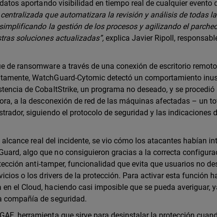
 datos aportando visibilidad en tiempo real de cualquier evento 
ntralizada que automatizara la revisión y análisis de todas l
 simplificando la gestión de los procesos y agilizando el parche
tras soluciones actualizadas”,
explica Javier Ripoll, responsabl
ue de ransomware a través de una conexión de escritorio remoto
iatamente, WatchGuard-Cytomic detectó un comportamiento inu
stencia de CobaltStrike, un programa no deseado, y se procedió
ora, a la desconexión de red de las máquinas afectadas – un to
trador, siguiendo el protocolo de seguridad y las indicaciones d
el alcance real del incidente, se vio cómo los atacantes habían i
uard, algo que no consiguieron gracias a la correcta configura
rotección anti-tamper, funcionalidad que evita que usuarios no d
icios o los drivers de la protección. Para activar esta función 
en el Cloud, haciendo casi imposible que se pueda averiguar, 
la compañía de seguridad.
GAE, herramienta que sirve para desinstalar la protección cuan