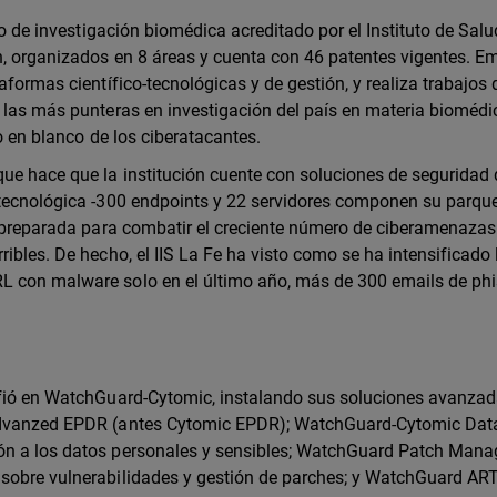
tro de investigación biomédica acreditado por el Instituto de Sal
ón, organizados en 8 áreas y cuenta con 46 patentes vigentes. E
aformas científico-tecnológicas y de gestión, y realiza trabajos
 las más punteras en investigación del país en materia biomédi
do en blanco de los ciberatacantes.
ue hace que la institución cuente con soluciones de seguridad 
 tecnológica -300 endpoints y 22 servidores componen su parqu
ar preparada para combatir el creciente número de ciberamenazas
ibles. De hecho, el IIS La Fe ha visto como se ha intensificado 
L con malware solo en el último año, más de 300 emails de phi
onfió en WatchGuard-Cytomic, instalando sus soluciones avanza
 Advanzed EPDR (antes Cytomic EPDR); WatchGuard-Cytomic Da
ión a los datos personales y sensibles; WatchGuard Patch Man
 sobre vulnerabilidades y gestión de parches; y WatchGuard ART