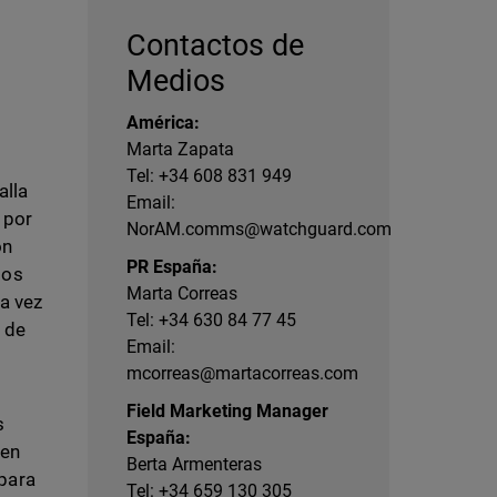
Contactos de
Medios
América:
Marta Zapata
Tel: +34 608 831 949
alla
Email:
 por
NorAM.comms@watchguard.com
ón
PR España:
los
Marta Correas
a vez
Tel: +34 630 84 77 45
 de
Email:
mcorreas@martacorreas.com
Field Marketing Manager
s
España:
uen
Berta Armenteras
 para
Tel: +34 659 130 305