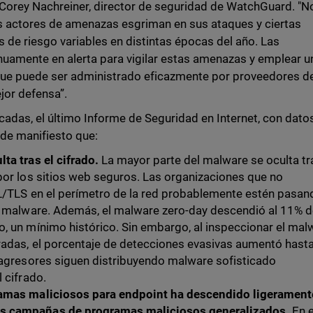
a Corey Nachreiner, director de seguridad de WatchGuard. "N
os actores de amenazas esgriman en sus ataques y ciertas
 de riesgo variables en distintas épocas del año. Las
nuamente en alerta para vigilar estas amenazas y emplear u
que puede ser administrado eficazmente por proveedores d
jor defensa”.
adas, el último Informe de Seguridad en Internet, con dato
de manifiesto que:
ta tras el cifrado.
La mayor parte del malware se oculta tr
por los sitios web seguros. Las organizaciones que no
SL/TLS en el perímetro de la red probablemente estén pasan
el malware. Además, el malware zero-day descendió al 11% d
, un mínimo histórico. Sin embargo, al inspeccionar el mal
radas, el porcentaje de detecciones evasivas aumentó hasta
s agresores siguen distribuyendo malware sofisticado
l cifrado.
ramas maliciosos para endpoint ha descendido ligerament
s campañas de programas maliciosos generalizados.
En e