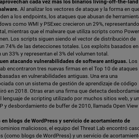
aprovechan cada vez más los binarios living-off-the-land
malware.
Al analizar los vectores de ataque y la forma en qu
en a los endpoints, los ataques que abusan de herramient
ndows como WMI y PSExec crecieron un 29%, representando
al, mientras que el malware que utiliza scripts como Power
n. Los scripts siguen siendo el vector de distribución de
 74% de las detecciones totales. Los exploits basados en
un 33% y representan el 3% del volumen total.
guen atacando vulnerabilidades de software antiguas.
Los
Lab encontraron tres nuevas firmas en el Top 10 de ataques
 basadas en vulnerabilidades antiguas. Una era una
ociada con un sistema de gestión de aprendizaje de código
etiró en 2018. Otras eran una firma que detecta desbordami
l lenguaje de scripting utilizado por muchos sitios web, y u
HP y desbordamiento de buffer de 2010, llamada Open View
en blogs de WordPress y servicio de acortamiento de
 dominios maliciosos, el equipo del Threat Lab encontró cas
s (como blogs de WordPress) y un servicio de acortamient