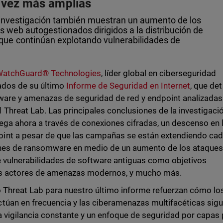
 vez más amplias
a investigación también muestran un aumento de los
os web autogestionados dirigidos a la distribución de
ue continúan explotando vulnerabilidades de
atchGuard® Technologies
, líder global en ciberseguridad
tados de su último
Informe de Seguridad en Internet
, que det
lware y amenazas de seguridad de red y endpoint analizadas
Threat Lab. Las principales conclusiones de la investigaci
lega ahora a través de conexiones cifradas, un descenso en 
int a pesar de que las campañas se están extendiendo cad
ones de ransomware en medio de un aumento de los ataques
de vulnerabilidades de software antiguas como objetivos
los actores de amenazas modernos, y mucho más.
o Threat Lab para nuestro último informe refuerzan cómo lo
túan en frecuencia y las ciberamenazas multifacéticas sig
a vigilancia constante y un enfoque de seguridad por capas