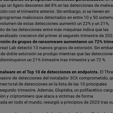
ujo un ligero descenso del 8% en las detecciones de malwa
ón con el trimestre anterior. Sin embargo, si se tienen en
 programas maliciosos detectados en entre 10 y 50 sistem
 volumen de estas detecciones aumentó un 22% y un 21%,
to de las detecciones entre más máquinas indica que las
alizado crecieron del primer al segundo trimestre de 202
orsión de grupos de ransomware aumentaron un 72% trim
hreat Lab detectó 13 nuevos grupos de extorsión. Sin emba
 de doble extorsión se produjo mientras que las deteccione
isminuyeron un 21% trimestre tras trimestre y un 72 %
malware en el Top 10 de detecciones en endpoints.
El Thre
asivo de detecciones del instalador 3CX comprometido, q
men total de detecciones en la lista de las 10 principales
egundo trimestre. Además, Glupteba, un polifacético carg
ión y criptominero que ataca a víctimas de forma
ada en todo el mundo, resurgió a principios de 2023 tras s