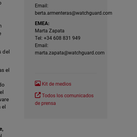
o
Email:
berta.armenteras@watchguard.com
EMEA:
n
Marta Zapata
e
Tel: +34 608 831 949
Email:
s del
marta.zapata@watchguard.com
as el
Kit de medios
do
el
Todos los comunicados
ware
de prensa
 el
e,
l