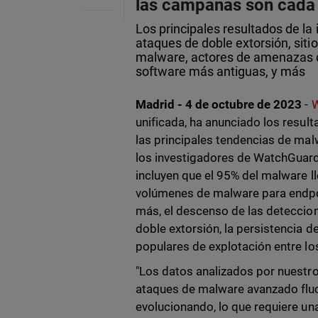
las campañas son cada
Los principales resultados de l
ataques de doble extorsión, siti
malware, actores de amenazas q
software más antiguas, y más
Madrid - 4 de octubre de 2023
-
W
unificada, ha anunciado los resul
las principales tendencias de ma
los investigadores de WatchGuard 
incluyen que el 95% del malware l
volúmenes de malware para endpo
más, el descenso de las detecci
doble extorsión, la persistencia 
populares de explotación entre 
"Los datos analizados por nuestr
ataques de malware avanzado fluc
evolucionando, lo que requiere un