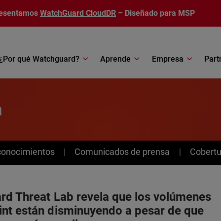
esentamos
WatchGuard CloudDR
– Diseñado para MSP
¿Por qué Watchguard?
Aprende
Empresa
Part
a
conocimientos
Comunicados de prensa
Cobertu
rd Threat Lab revela que los volúmenes
nt están disminuyendo a pesar de que