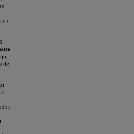
re
as o
3.
estre
rgo,
s de
at
ue
ador,
u