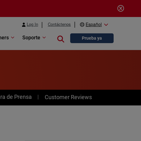
Log In
Contáctenos
Español
ners
Soporte
Close search
Prueba ya
ra de Prensa
Customer Reviews