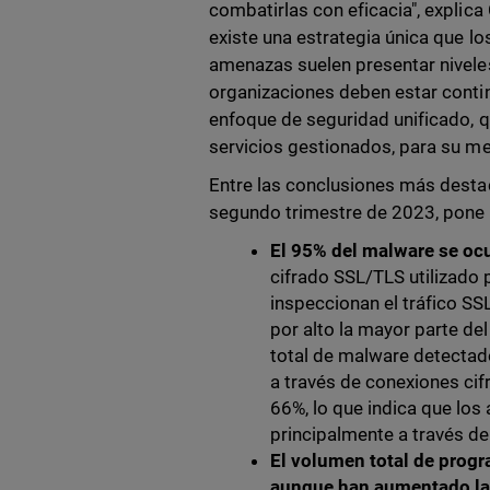
combatirlas con eficacia", explic
existe una estrategia única que l
amenazas suelen presentar niveles
organizaciones deben estar conti
enfoque de seguridad unificado, 
servicios gestionados, para su me
Entre las conclusiones más destac
segundo trimestre de 2023, pone 
El 95% del malware se ocul
cifrado SSL/TLS utilizado 
inspeccionan el tráfico S
por alto la mayor parte d
total de malware detectado
a través de conexiones cif
66%, lo que indica que lo
principalmente a través de
El volumen total de prog
aunque han aumentado la