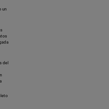
o un
as
atos
egada
s del
an
a
pleto