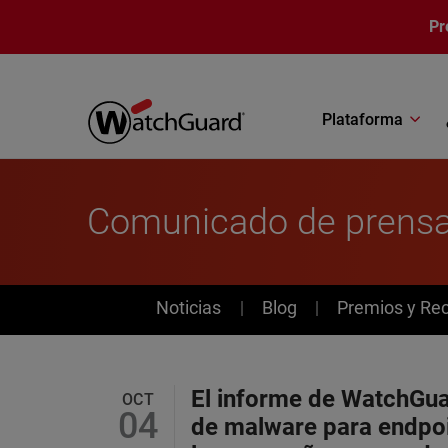
Pasar al contenido principal
Pr
Plataforma
Comunicado de prens
News
Noticias
Blog
Premios y Re
El informe de WatchGua
OCT
04
de malware para endpoi