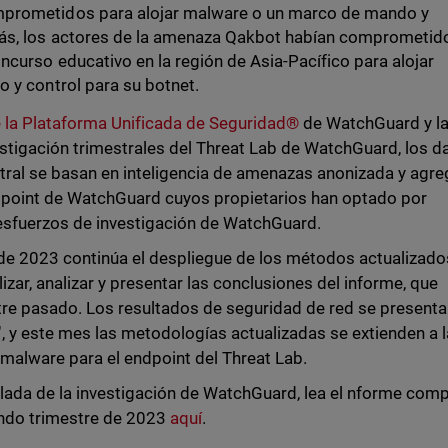
prometidos para alojar malware o un marco de mando y
ás, los actores de la amenaza Qakbot habían comprometid
ncurso educativo en la región de Asia-Pacífico para alojar
 y control para su botnet.
 la Plataforma Unificada de Seguridad®
de WatchGuard y l
estigación trimestrales del Threat Lab de WatchGuard, los d
tral se basan en inteligencia de amenazas anonizada y agr
dpoint de WatchGuard cuyos propietarios han optado por
 esfuerzos de investigación de WatchGuard.
de 2023 continúa el despliegue de los métodos actualizado
zar, analizar y presentar las conclusiones del informe, que
tre pasado. Los resultados de seguridad de red se present
 y este mes las metodologías actualizadas se extienden a l
 malware para el endpoint del Threat Lab.
lada de la investigación de WatchGuard, lea el nforme com
undo trimestre de 2023
aquí
.