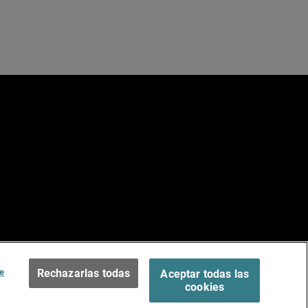
e
ados.
Terms of Use >
e
Rechazarlas todas
Aceptar todas las
cookies