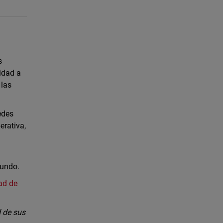
s
idad a
 las
edes
erativa,
mundo.
ad de
 de sus