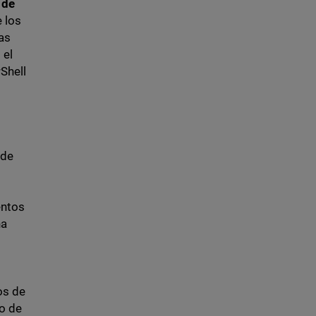
 de
e los
as
 el
Shell
 de
entos
na
os de
o de