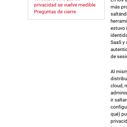
privacidad se vuelve medible
más pro
Preguntas de cierre
saltánd
herrami
estuvo 
identid
SaaS y 
autenti
de sesi
Al mism
distrib
cloud, 
adminis
ir salt
configu
qué) pu
privaci