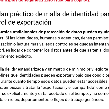
principios de seguridad Zero Trust para Copilot
).
lan práctico de malla de identidad pa
rol de exportación
troles tradicionales de protección de datos pueden ayudar
os.
Si las identidades, humanas o agenticas, tienen permiso
ización o lectura masiva, esos controles se quedan intentando
ori, en lugar de contener los datos antes de que salten al do
imiento explícito.
la de IdP estandarizada y un marco de mínimo privilegio te 
defines qué identidades pueden exportar y bajo qué condicion
durante cuánto tiempo esos datos pueden estar accesibles 
s, empiezas a tratar la “exportación y el compartido” como 
carse explícitamente y estar acotado en el tiempo, y no com
da en roles, departamentos o flujos de trabajo genéricos.