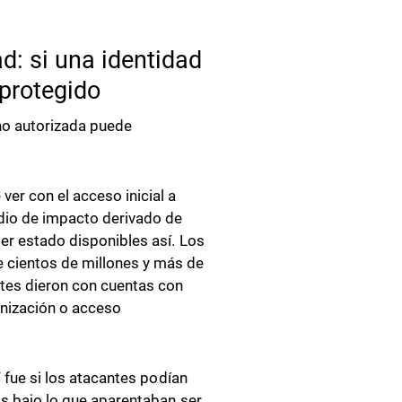
d: si una identidad
 protegido
 no autorizada puede
er con el acceso inicial a
adio de impacto derivado de
ber estado disponibles así. Los
 cientos de millones y más de
ntes dieron con cuentas con
onización o acceso
” fue si los atacantes podían
as bajo lo que aparentaban ser