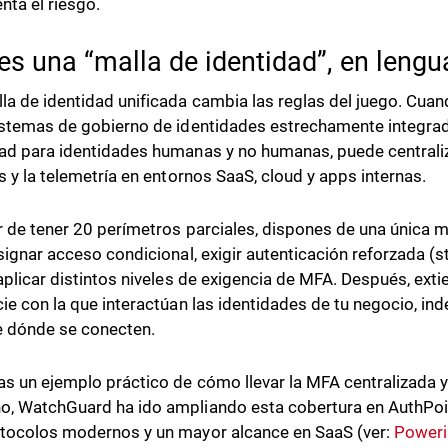
nta el riesgo.
es una “malla de identidad”, en lengua
la de identidad unificada cambia las reglas del juego. Cuan
istemas de gobierno de identidades estrechamente integrado
ad para identidades humanas y no humanas, puede centraliza
as y la telemetría en entornos SaaS, cloud y apps internas.
r de tener 20 perímetros parciales, dispones de una única ma
asignar acceso condicional, exigir autenticación reforzada (s
 aplicar distintos niveles de exigencia de MFA. Después, ext
cie con la que interactúan las identidades de tu negocio, i
 dónde se conecten.
as un ejemplo práctico de cómo llevar la MFA centralizada y
, WatchGuard ha ido ampliando esta cobertura en AuthPoin
tocolos modernos y un mayor alcance en SaaS (ver:
Poweri