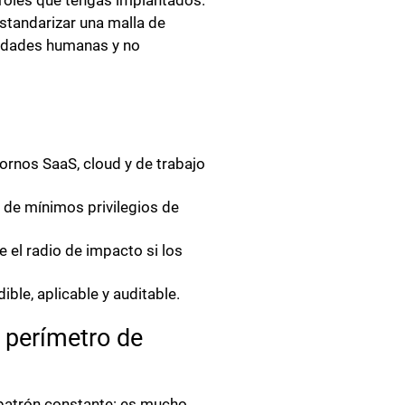
troles que tengas implantados.
estandarizar una malla de
ntidades humanas y no
ornos SaaS, cloud y de trabajo
l de mínimos privilegios de
 el radio de impacto si los
ible, aplicable y auditable.
o perímetro de
n patrón constante: es mucho