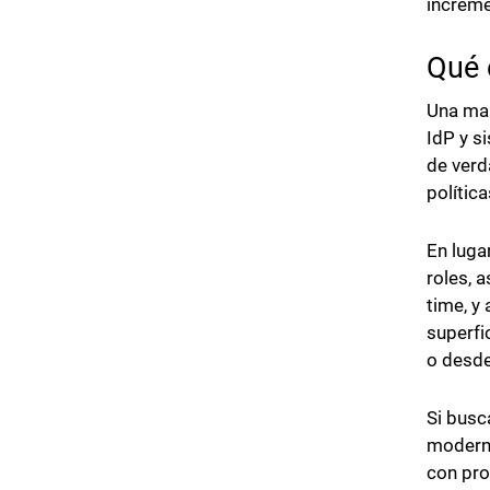
increme
Qué 
Una mal
IdP y s
de verd
polític
En luga
roles, 
time, y
superfi
o desde
Si busc
moderno
con pro