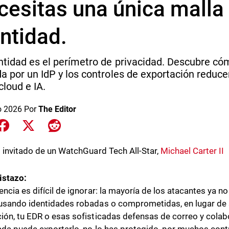
cesitas una única malla
ntidad.
ntidad es el perímetro de privacidad. Descubre có
da por un IdP y los controles de exportación reduce
cloud e IA.
o 2026
Por
The Editor
e on LinkedIn
Share on Facebook
Share on X
Share on Reddit
o invitado de un WatchGuard Tech All-Star,
Michael Carter II
istazo:
ncia es difícil de ignorar: la mayoría de los atacantes ya no “
usando identidades robadas o comprometidas, en lugar de sa
ión, tu EDR o esas sofisticadas defensas de correo y colabo