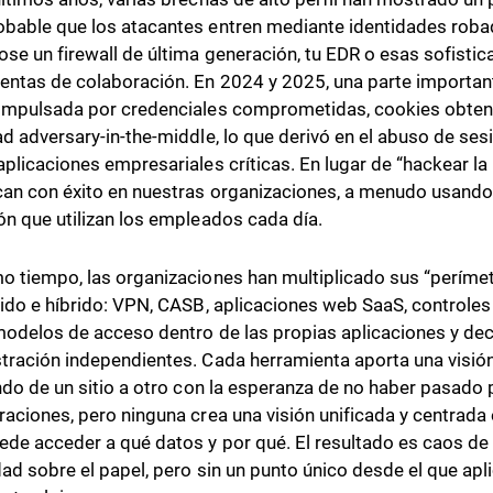
bable que los atacantes entren mediante identidades ro
ose un firewall de última generación, tu EDR o esas sofisti
entas de colaboración. En 2024 y 2025, una parte important
impulsada por credenciales comprometidas, cookies obteni
ad adversary-in-the-middle, lo que derivó en el abuso de se
aplicaciones empresariales críticas. En lugar de “hackear la 
can con éxito en nuestras organizaciones, a menudo usando 
ón que utilizan los empleados cada día.
o tiempo, las organizaciones han multiplicado sus “períme
uido e híbrido: VPN, CASB, aplicaciones web SaaS, controle
modelos de acceso dentro de las propias aplicaciones y de
tración independientes. Cada herramienta aporta una visión 
ando de un sitio a otro con la esperanza de no haber pasado 
raciones, pero ninguna crea una visión unificada y centrada 
ede acceder a qué datos y por qué. El resultado es caos d
dad sobre el papel, pero sin un punto único desde el que apli