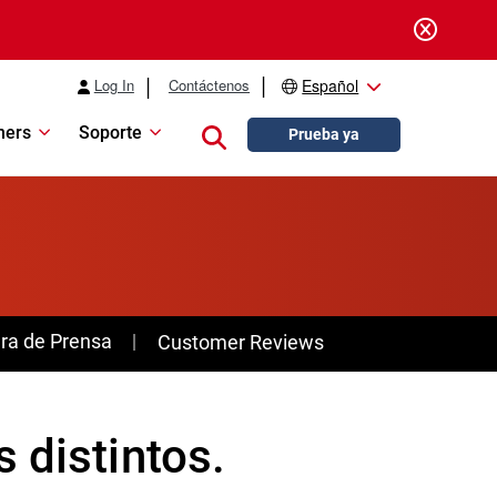
Log In
Contáctenos
Español
ners
Soporte
Close search
Prueba ya
ra de Prensa
Customer Reviews
 distintos.