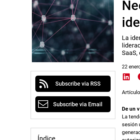
Ne
ide
La ide
lidera
SaaS, 
22 ener
Shar
Subscribe via RSS
Artícul
Subscribe via Email
De un v
La tende
sesión 
generac
Índice