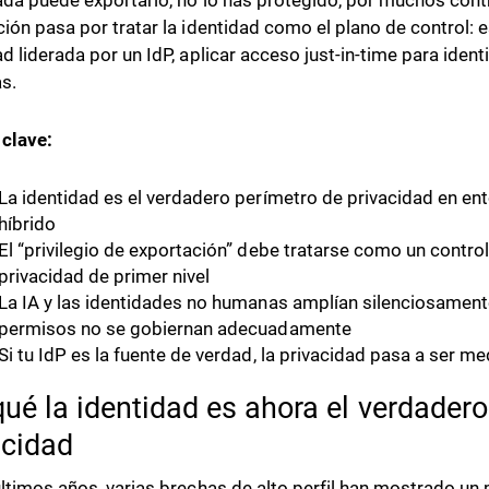
ada puede exportarlo, no lo has protegido, por muchos con
ción pasa por tratar la identidad como el plano de control: 
ad liderada por un IdP, aplicar acceso just-in-time para ide
s.
clave:
La identidad es el verdadero perímetro de privacidad en ent
híbrido
El “privilegio de exportación” debe tratarse como un contro
privacidad de primer nivel
La IA y las identidades no humanas amplían silenciosamente
permisos no se gobiernan adecuadamente
Si tu IdP es la fuente de verdad, la privacidad pasa a ser med
qué la identidad es ahora el verdader
acidad
últimos años, varias brechas de alto perfil han mostrado u