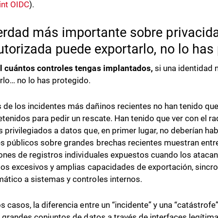
int OIDC
).
erdad más importante sobre privacida
utorizada puede exportarlo, no lo has
l cuántos controles tengas implantados,
si una identidad
rlo… no lo has protegido.
de los incidentes más dañinos recientes no han tenido que v
etenidos para pedir un rescate. Han tenido que ver con el r
 privilegiados a datos que, en primer lugar, no deberían ha
s públicos sobre grandes brechas recientes muestran entre
lones de registros individuales expuestos cuando los ataca
gios excesivos y amplias capacidades de exportación, sincr
ático a sistemas y controles internos.
os casos, la diferencia entre un “incidente” y una “catástrofe
ar grandes conjuntos de datos a través de interfaces legítim