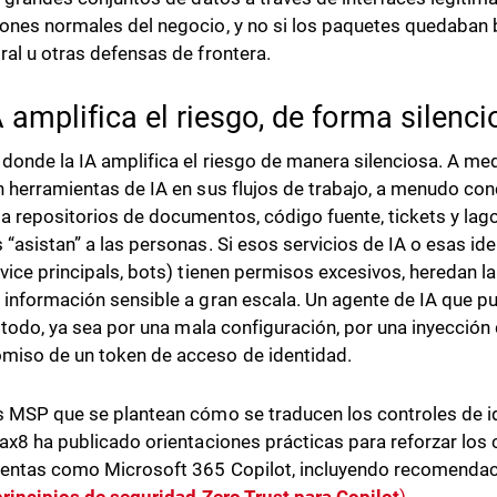
ones normales del negocio, y no si los paquetes quedaban 
ral u otras defensas de frontera.
A amplifica el riesgo, de forma silenci
 donde la IA amplifica el riesgo de manera silenciosa. A me
n herramientas de IA en sus flujos de trabajo, a menudo co
a repositorios de documentos, código fuente, tickets y lag
 “asistan” a las personas. Si esos servicios de IA o esas i
rvice principals, bots) tienen permisos excesivos, heredan l
 información sensible a gran escala. Un agente de IA que p
lo todo, ya sea por una mala configuración, por una inyección
iso de un token de acceso de identidad.
s MSP que se plantean cómo se traducen los controles de i
Pax8 ha publicado orientaciones prácticas para reforzar los 
entas como Microsoft 365 Copilot, incluyendo recomendac