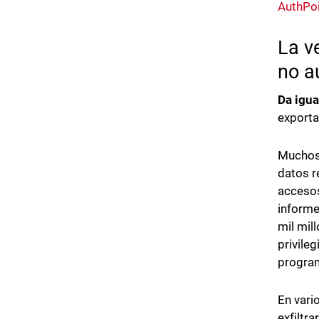
AuthPo
La v
no a
Da igua
exporta
Muchos 
datos r
accesos
informe
mil mil
privile
program
En vari
exfiltr