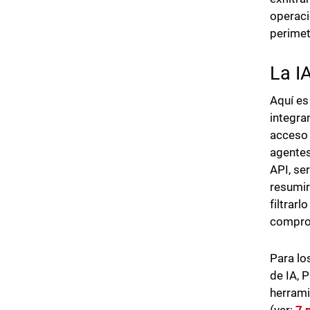
operaci
perimet
La I
Aquí es
integra
acceso 
agentes
API, se
resumir
filtrar
comprom
Para lo
de IA, 
herrami