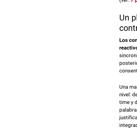
(ver:
7 
Un p
cont
Los con
reactiv
sincron
posteri
consent
Una mal
nivel: 
time y 
palabra
justifi
integra