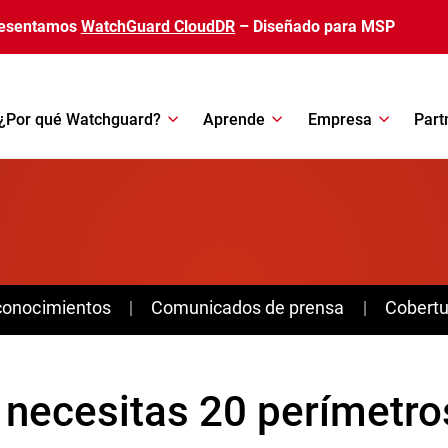
esentamos
WatchGuard CloudDR
– Diseñado para MSP
¿Por qué Watchguard?
Aprende
Empresa
Part
conocimientos
Comunicados de prensa
Cobertu
necesitas 20 perímetros