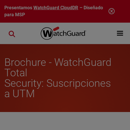
Pasar al contenido principal
Presentamos
WatchGuard CloudDR
– Diseñado
para MSP
Open mobi
Close search
Brochure - WatchGuard
Total
Security: Suscripciones
a UTM