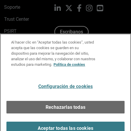
Soporte
LinkedIn
X
Facebook
Instagram
YouTube
Trust Center
PSIRT
Escríbanos
Al hacer clic en “Aceptar todas las cookies”, usted
Política de cookies
acepta que las cookies se guarden en su
dispositivo para mejorar la navegación del sitio,
Política de privacidad
analizar el uso del mismo, y colaborar con nuestros
estudios para marketing.
Política de cookies
Kit de medios y marca
Preferencias de correo
Configuración de cookies
Español
Rechazarlas todas
Copyright © 1996-2026 WatchGuard Technologies, Inc.
Todos los derechos reservados.
Terms of Use >
Aceptar todas las cookies