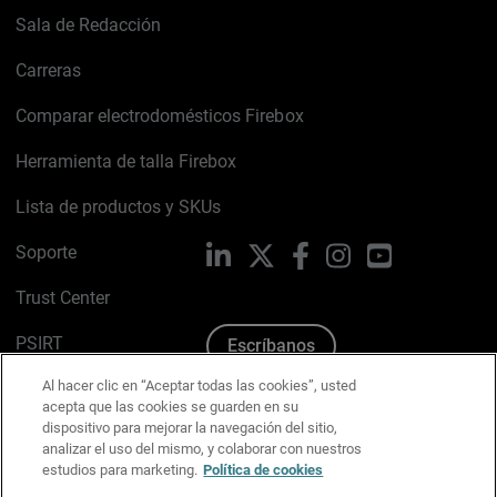
Sala de Redacción
Carreras
Comparar electrodomésticos Firebox
Herramienta de talla Firebox
Lista de productos y SKUs
Soporte
LinkedIn
X
Facebook
Instagram
YouTube
Trust Center
PSIRT
Escríbanos
Al hacer clic en “Aceptar todas las cookies”, usted
Política de cookies
acepta que las cookies se guarden en su
dispositivo para mejorar la navegación del sitio,
Política de privacidad
analizar el uso del mismo, y colaborar con nuestros
estudios para marketing.
Política de cookies
Kit de medios y marca