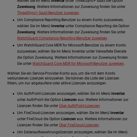
wählen Sie im Menü
Inventar
unter ThreatSync+ SaaS die Option
Zuweisung
. Weitere Informationen zur Zuweisung finden Sie unter
ThreatSync+ SaaS-Benutzer zuweisen
.
Um Compliance Reporting-Benutzer zu einem Konto zuzuweisen,
wählen Sie im Menü
Inventar
unter Compliance Reporting die Option
Zuweisung
. Weitere Informationen zur Zuweisung finden Sie unter
WatchGuard Compliance Reporting-Benutzer zuweisen
.
Um WatchGuard Core MDR for Microsoft-Benutzer zu einem Konto
zuzuweisen, wählen Sie im Menü Inventar unter Verwaltete Dienste
die Option Zuweisung. Weitere Informationen zur Zuweisung finden
Sie unter
WatchGuard Core MDR for Microsoft-Benutzer zuweisen
.
Wählen Sie ein Service-Provider-Konto aus, um die mit dem Konto
verbundenen Lizenzen einzusehen. Sie können die Liste der Lizenzen
filtern, um nur abgelaufene oder aktive Lizenzen anzuzeigen.
Um AuthPoint-Lizenzen anzuzeigen, wählen Sie im Menü
Inventar
unter AuthPoint die Option
Lizenzen
aus. Weitere Informationen zur
Lizenzen finden Sie unter
Über AuthPoint-Lizenzen
.
Um FireCloud-Lizenzen anzuzeigen, wählen Sie im Menü
Inventar
unter FireCloud die Option
Lizenzen
aus. Weitere Informationen zur
Lizenzen finden Sie unter
Über FireCloud-Lizenzen
.
Um Datenaufbewahrungslizenzen anzuzeigen, wählen Sie im Menü