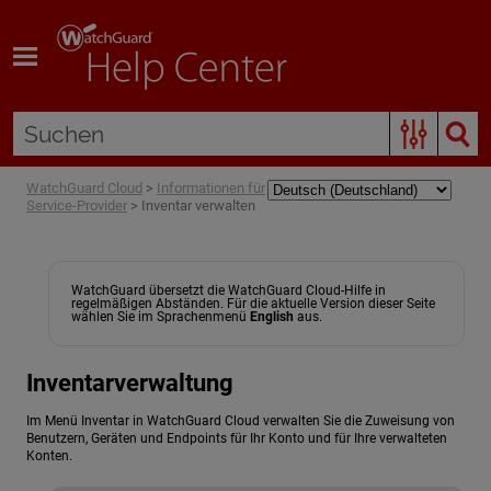
Zum Hauptinhalt springen
WatchGuard Cloud
>
Informationen für
Service-Provider
>
Inventar verwalten
WatchGuard übersetzt die WatchGuard Cloud-Hilfe in
regelmäßigen Abständen. Für die aktuelle Version dieser Seite
wählen Sie im Sprachenmenü
English
aus.
Inventarverwaltung
Im Menü Inventar in WatchGuard Cloud verwalten Sie die Zuweisung von
Benutzern, Geräten und Endpoints für Ihr Konto und für Ihre verwalteten
Konten.