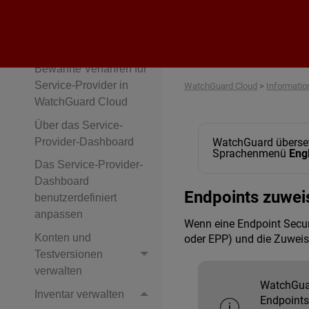
Kontoadministration
Informationen für
Service-Provider
Bewährte Verfahren für
Service-Provider in
WatchGuard Cloud
>
Informatio
WatchGuard Cloud
Über das Service-
Provider-Dashboard
WatchGuard übersetz
Sprachenmenü
Eng
Das Service-Provider-
Dashboard
Endpoints zuwei
benutzerdefiniert
anpassen
Wenn eine Endpoint Secur
Konten und
oder EPP) und die Zuweis
Testversionen
verwalten
WatchGuard
Inventar verwalten
Endpoints