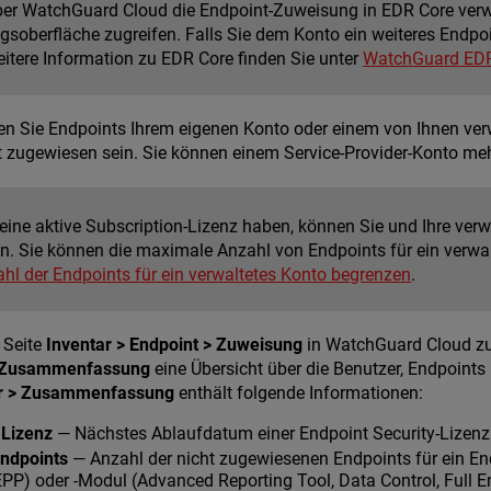
er WatchGuard Cloud die Endpoint-Zuweisung in EDR Core verwa
gsoberfläche zugreifen. Falls Sie dem Konto ein weiteres Endpoi
eitere Information zu EDR Core finden Sie unter
WatchGuard EDR
nen Sie Endpoints Ihrem eigenen Konto oder einem von Ihnen ver
t zugewiesen sein. Sie können einem Service-Provider-Konto me
eine aktive Subscription-Lizenz haben, können Sie und Ihre verw
n. Sie können die maximale Anzahl von Endpoints für ein verwal
hl der Endpoints für ein verwaltetes Konto begrenzen
.
 Seite
Inventar > Endpoint > Zuweisung
in WatchGuard Cloud z
> Zusammenfassung
eine Übersicht über die Benutzer, Endpoints
tar > Zusammenfassung
enthält folgende Informationen:
 Lizenz
— Nächstes Ablaufdatum einer Endpoint Security-Lizenz
ndpoints
— Anzahl der nicht zugewiesenen Endpoints für ein E
PP) oder -Modul (Advanced Reporting Tool, Data Control, Full 