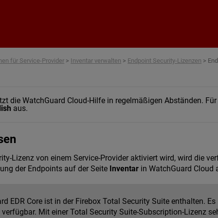
Zum Hauptinhalt springen
nen für Service-Provider
>
Inventar verwalten
>
Endpoint Security-Lizenzen
>
End
t die WatchGuard Cloud-Hilfe in regelmäßigen Abständen. Für di
lish
aus.
sen
ity-Lizenz von einem Service-Provider aktiviert wird, wird die
ung der Endpoints auf der Seite
Inventar
in WatchGuard Cloud a
 EDR Core ist in der Firebox Total Security Suite enthalten. Es 
 verfügbar. Mit einer Total Security Suite-Subscription-Lizenz 