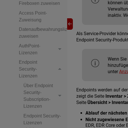
können üb
Fireboxen zuweisen
Verwaltun
Access Point-
inaktiv. W
Zuweisung
Datenaufbewahrungslizenzen
Als Service-Provider kön
zuweisen
Endpoint Security-Produk
AuthPoint-
Lizenzen
Wenn Sie 
Endpoint
hinzufüge
Security-
unter
Anza
Lizenzen
Über Endpoint
Endpoints werden auf der
Security-
zeigt die Seite
Inventar 
Subscription-
Seite
Übersicht > Inven
Lizenzen
Ablauf der nächsten
Endpoint Security-
Nicht zugewiesene E
Lizenzen
EDR, EDR Core oder E