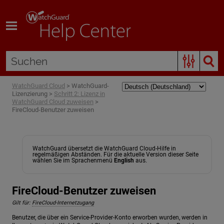
Zum Hauptinhalt springen
WatchGuard Cloud
>
WatchGuard-
Lizenzierung
>
Schritt 2: Lizenz in
WatchGuard Cloud zuweisen
>
FireCloud-Benutzer zuweisen
WatchGuard übersetzt die WatchGuard Cloud-Hilfe in
regelmäßigen Abständen. Für die aktuelle Version dieser Seite
wählen Sie im Sprachenmenü
English
aus.
FireCloud-Benutzer zuweisen
Gilt für:
FireCloud-Internetzugang
Benutzer, die über ein Service-Provider-Konto erworben wurden, werden in