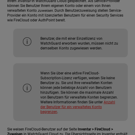
Ihrem
Inventar
in WatchGuard Cloud gespeichert. Als Service-Provider
können Sie Benutzer Ihrem eigenen Konto oder einem von Ihnen
verwalteten Konto
zuweisen
. Durch Benutzerzuweisung stellen Service-
Provider ein Konto mit lizenzierten Benutzern für einen Security Services
wie FireCloud oder AuthPoint bereit.
Benutzer, die mit einer Einzellizenz von
WatchGuard erworben wurden, müssen nicht zu
demselben Konto zugewiesen werden.
Wenn Sie über eine aktive FireCloud-
Subscription-Lizenz verfügen, weisen Sie keine
Benutzer zu. Sie und Ihre verwalteten Konten
können jede beliebige Anzahl von Benutzern
hinzufügen. Sie können die maximale Anzahl
von Benutzern für verwaltete Konten begrenzen.
Weitere Informationen finden Sie unter
Anzahl
der Benutzer für ein verwaltetes Konto
begrenzen
.
Sie weisen FireCloud-Benutzer auf der Seite
Inventar > FireCloud >
Zuweisen
in WatchGuard Cloud zu. Die Übersichtsseite im Inventar enthält