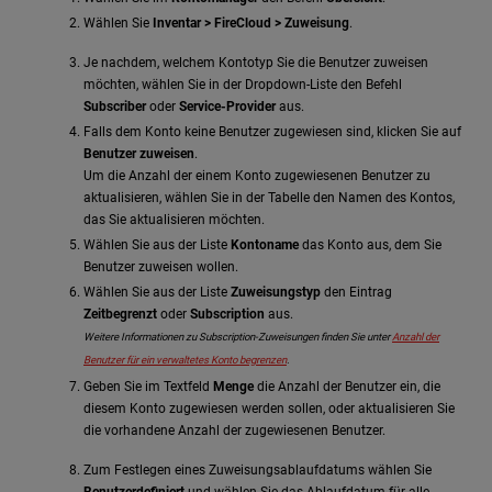
Wählen Sie
Inventar > FireCloud > Zuweisung
.
Je nachdem, welchem Kontotyp Sie die Benutzer zuweisen
möchten, wählen Sie in der Dropdown-Liste den Befehl
Subscriber
oder
Service-Provider
aus.
Falls dem Konto keine Benutzer zugewiesen sind, klicken Sie auf
Benutzer zuweisen
.
Um die Anzahl der einem Konto zugewiesenen Benutzer zu
aktualisieren, wählen Sie in der Tabelle den Namen des Kontos,
das Sie aktualisieren möchten.
Wählen Sie aus der Liste
Kontoname
das Konto aus, dem Sie
Benutzer zuweisen wollen.
Wählen Sie aus der Liste
Zuweisungstyp
den Eintrag
Zeitbegrenzt
oder
Subscription
aus.
Weitere Informationen zu Subscription-Zuweisungen finden Sie unter
Anzahl der
Benutzer für ein verwaltetes Konto begrenzen
.
Geben Sie im Textfeld
Menge
die Anzahl der Benutzer ein, die
diesem Konto zugewiesen werden sollen, oder aktualisieren Sie
die vorhandene Anzahl der zugewiesenen Benutzer.
Zum Festlegen eines Zuweisungsablaufdatums wählen Sie
Benutzerdefiniert
und wählen Sie das Ablaufdatum für alle