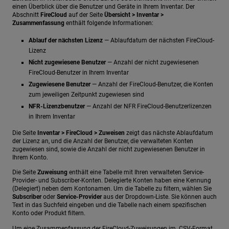
einen Überblick über die Benutzer und Geräte in Ihrem Inventar. Der
Abschnitt
FireCloud
auf der Seite
Übersicht > Inventar >
Zusammenfassung
enthält folgende Informationen:
Ablauf der nächsten Lizenz
— Ablaufdatum der nächsten FireCloud-
Lizenz
Nicht zugewiesene Benutzer
— Anzahl der nicht zugewiesenen
FireCloud-Benutzer in Ihrem Inventar
Zugewiesene Benutzer
— Anzahl der FireCloud-Benutzer, die Konten
zum jeweiligen Zeitpunkt zugewiesen sind
NFR-Lizenzbenutzer
— Anzahl der NFR FireCloud-Benutzerlizenzen
in Ihrem Inventar
Die Seite
Inventar > FireCloud > Zuweisen
zeigt das nächste Ablaufdatum
der Lizenz an, und die Anzahl der Benutzer, die verwalteten Konten
zugewiesen sind, sowie die Anzahl der nicht zugewiesenen Benutzer in
Ihrem Konto.
Die Seite
Zuweisung
enthält eine Tabelle mit Ihren verwalteten Service-
Provider- und Subscriber-Konten. Delegierte Konten haben eine Kennung
(Delegiert) neben dem Kontonamen. Um die Tabelle zu filtern, wählen Sie
Subscriber
oder
Service-Provider
aus der Dropdown-Liste. Sie können auch
Text in das Suchfeld eingeben und die Tabelle nach einem spezifischen
Konto oder Produkt filtern.
Um eine Zusammenfassung der FireCloud-Zuweisungen im .CSV-Format