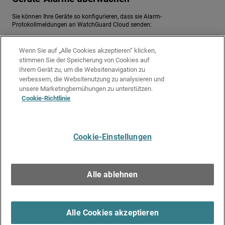
Sie können Ihre Geräte so konfigurieren, dass sie Alarm-
Protokollmeldungen an WatchGuard Cloud senden:
Überwachen von Geräte-Alarmen in WatchGuard Cloud
Wenn Sie auf „Alle Cookies akzeptieren“ klicken,
Ähnliche Themen
stimmen Sie der Speicherung von Cookies auf
Ihrem Gerät zu, um die Websitenavigation zu
Erste Schritte — Geräte zu WatchGuard Cloud hinzufügen
verbessern, die Websitenutzung zu analysieren und
Access Points zu WatchGuard Cloud hinzufügen
unsere Marketingbemühungen zu unterstützen.
Cookie-Richtlinie
Über HIPAA-Compliance-Berichte
Über PCI-Konformitätsberichte
Cookie-Einstellungen
Geben Sie uns Feedback
●
Bekommen Sie Support
●
Gesamte
Produktdokumentation
●
Technische Suche
©
2025
WatchGuard Technologies, Inc. Alle Rechte vorbehalten. WatchGuard
und das WatchGuard-Logo sind eingetragene Marken oder Marken von
Alle ablehnen
WatchGuard Technologies in den Vereinigten Staaten und anderen Ländern.
Sonstige Marken sind das Eigentum ihrer jeweiligen Inhaber.
Alle Cookies akzeptieren