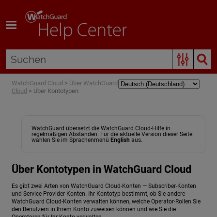
Zum Hauptinhalt springen
WatchGuard Cloud
>
Über WatchGuard
Cloud
>
Über Kontotypen
WatchGuard übersetzt die WatchGuard Cloud-Hilfe in
regelmäßigen Abständen. Für die aktuelle Version dieser Seite
wählen Sie im Sprachenmenü
English
aus.
Über Kontotypen in WatchGuard Cloud
Es gibt zwei Arten von WatchGuard Cloud-Konten — Subscriber-Konten
und Service-Provider-Konten. Ihr Kontotyp bestimmt, ob Sie andere
WatchGuard Cloud-Konten verwalten können, welche Operator-Rollen Sie
den Benutzern in Ihrem Konto zuweisen können und wie Sie die
Operatoren für Ihr Konto verwalten.