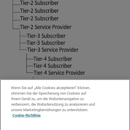
Wenn Sie auf „Alle Cookies akzeptieren“ klicken,
stimmen Sie der Speicherung von Cookies auf
Ihrem Gerät zu, um die Websitenavigation zu
Ähnliche Themen
verbessern, die Websitenutzung zu analysieren und
WatchGuard Cloud für Service-Provider
unsere Marketingbemühungen zu unterstützen.
Cookie-Richtlinie
WatchGuard Cloud-Operatoren und -Rollen verwalten
Über WatchGuard Cloud