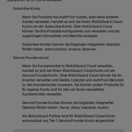
Subscriber-Konto
Wenn Sie Produkte wie AuthPoint nutzen, aber keine anderen
Konten verwalten, handelt es sich bei Ihrem WatchGuard Cloud-
Konto um ein
Subscriber
-Konto. Über WatchGuard Cloud
können Sie Ihre Produkte konfigurieren und verwalten und die
zugehörigen Kennzahlen und Berichte anzeigen.
Subscriber-Konten können die folgenden integrierten Operator-
Rollen haben:
Administrator
,
Analyst
,
Observer
.
Service-Provider-Konto
Wenn Sie Kundenkonten in WatchGuard Cloud verwalten,
handelt es sich bei Ihrem WatchGuard Cloud-Konto um ein
Service-Provider
-Konto. Über WatchGuard Cloud können Sie Ihr
Inventar verwalten und Geräte, Lizenzen und AuthPoint-Benutzer
zu den Kundenkonten zuweisen. Sie können zudem Produkte für
Ihr eigenes Konto und für alle von Ihnen verwalteten
Kundenkonten verwalten.
Service-Provider-Konten können die folgenden integrierten
Operator-Rollen haben:
Owner
,
Sales
,
Helpdesk
,
Auditor
.
Als WatchGuard Partner wird Ihr WatchGuard Cloud-Konto
automatisch als Tier-1-Service-Provider-Konto eingerichtet.