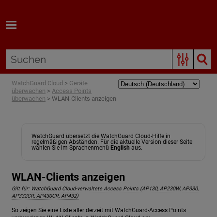
Zum Hauptinhalt springen
WatchGuard Cloud
>
Geräte
überwachen
>
Access Points
überwachen
>
WLAN-Clients anzeigen
WatchGuard übersetzt die WatchGuard Cloud-Hilfe in
regelmäßigen Abständen. Für die aktuelle Version dieser Seite
wählen Sie im Sprachenmenü
English
aus.
WLAN-Clients anzeigen
Gilt für:
WatchGuard Cloud-verwaltete Access Points (AP130, AP230W, AP330,
AP332CR, AP430CR, AP432)
So zeigen Sie eine Liste aller derzeit mit WatchGuard-Access Points