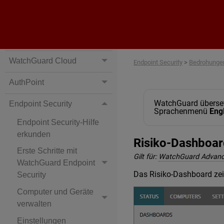
Fireware (in English)
WatchGuard Cloud
Endpoint Security
>
Bedrohunge
AuthPoint
WatchGuard übersetz
Endpoint Security
Sprachenmenü
Eng
Endpoint Security-Hilfe
erkunden
Risiko-Dashboa
Erste Schritte mit
Gilt für:
WatchGuard Advan
WatchGuard Endpoint
Das Risiko-Dashboard zei
Security
Computer und Geräte
verwalten
Einstellungen