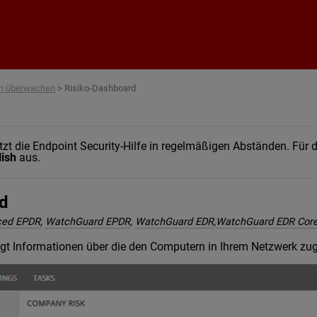
Zum Hauptinhalt springen
n überwachen
>
Risiko-Dashboard
t die Endpoint Security-Hilfe in regelmäßigen Abständen. Für di
lish
aus.
rd
ced EPDR
,
WatchGuard EPDR
,
WatchGuard EDR
,
WatchGuard EDR Cor
gt Informationen über die den Computern in Ihrem Netzwerk zug